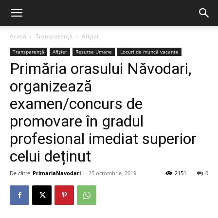
Acasă
Transparență
Afișier
Transparență
Afișier
Resurse Umane
Locuri de muncă vacante
Primăria orasului Năvodari,
organizează
examen/concurs de
promovare în gradul
profesional imediat superior
celui deținut
De către
PrimariaNavodari
-
25 octombrie, 2019
2151
0