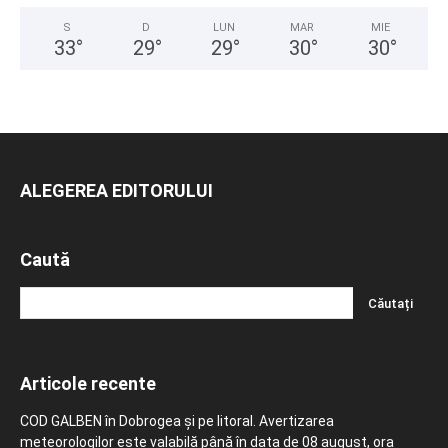
S
D
LUN
MAR
MIE
33
°
29
°
29
°
30
°
30
°
ALEGEREA EDITORULUI
Caută
Articole recente
COD GALBEN în Dobrogea și pe litoral. Avertizarea
meteorologilor este valabilă până în data de 08 august, ora