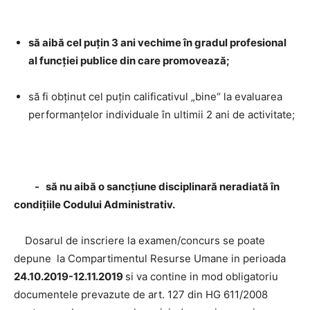
să aibă cel puţin 3 ani vechime în gradul profesional
al funcţiei publice din care promovează;
să fi obţinut cel puţin calificativul „bine“ la evaluarea
performanţelor individuale în ultimii 2 ani de activitate;
- să nu aibă o sancţiune disciplinară neradiată în
condiţiile Codului Administrativ.
Dosarul de inscriere la examen/concurs se poate
depune la Compartimentul Resurse Umane in perioada
24.10.2019-12.11.2019
si va contine in mod obligatoriu
documentele prevazute de art. 127 din HG 611/2008