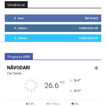
Urmăriți-ne
0
Fani
ÎMI PLACE
0
Cititori
CONECTAȚI-VĂ
0
Cititori
CONECTAȚI-VĂ
Prognoza ANM
NĂVODARI
Cer Senin
°
26.6
°
C
26.6
°
26.6
53%
7.1m/s
0%