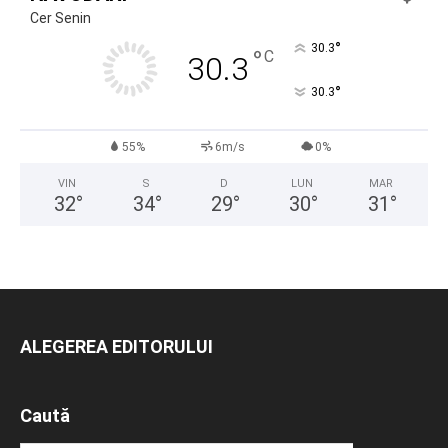
Cer Senin
°
30.3
°
C
30.3
°
30.3
55%
6m/s
0%
VIN
S
D
LUN
MAR
32
°
34
°
29
°
30
°
31
°
ALEGEREA EDITORULUI
Caută