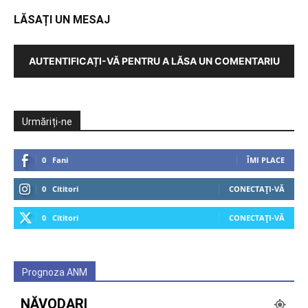
LĂSAȚI UN MESAJ
AUTENTIFICAȚI-VĂ PENTRU A LĂSA UN COMENTARIU
Urmăriți-ne
0
Fani
ÎMI PLACE
0
Cititori
CONECTAȚI-VĂ
0
Cititori
CONECTAȚI-VĂ
Prognoza ANM
NĂVODARI