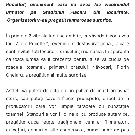
Recoltei”, eveniment care va avea loc weekendul
următor pe Stadionul Flacăra din localitate.
Organizatorii v-au pregătit numeroase surprize.
În primele 2 zile ale lunii octombrie, la Năvodari vor avea
loc ”Zilele Recoltei”, eveniment desfășurat anual, la care
sunt invitați toți locuitorii orașului și nu numai. În speranța
că toată lumea va fi prezentă pentru a se va bucua de
roadele toamnei, primarul orașului Năvodari, Florin
Chelaru, a pregătit mai multe surprize.
Astfel, vă puteți delecta cu un pahar de must proaspăt
stors, sau puteți savura fructe proaspete, direct de la
producătorii care vor umple tarabele cu bunătățile
toamnei. Standurile vor fi pline și cu produse autentice,
pregătite după rețete tradiționale, cum ar fi murături,
dulcețuri, gemuri și alte conservate, numai bune de pus