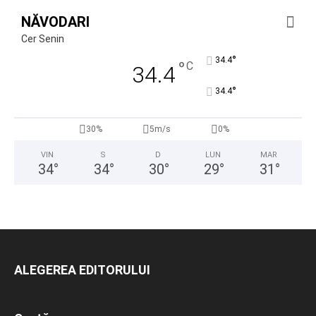
NĂVODARI
Cer Senin
°
34.4
°
C
34.4
°
34.4
30%
5m/s
0%
VIN
S
D
LUN
MAR
34
°
34
°
30
°
29
°
31
°
ALEGEREA EDITORULUI