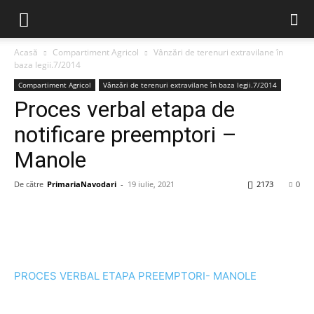
Acasă
Compartiment Agricol
Vânzări de terenuri extravilane în
baza legii.7/2014
Compartiment Agricol
Vânzări de terenuri extravilane în baza legii.7/2014
Proces verbal etapa de
notificare preemptori –
Manole
De către
PrimariaNavodari
-
19 iulie, 2021
2173
0
PROCES VERBAL ETAPA PREEMPTORI- MANOLE