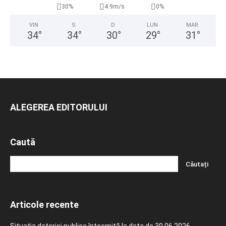
30%
4.9m/s
0%
VIN
S
D
LUN
MAR
34
°
34
°
30
°
29
°
31
°
ALEGEREA EDITORULUI
Caută
Articole recente