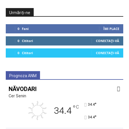
Urmăriți-ne
0
Fani
ÎMI PLACE
0
Cititori
CONECTAȚI-VĂ
0
Cititori
CONECTAȚI-VĂ
Prognoza ANM
NĂVODARI
Cer Senin
°
34.4
°
C
34.4
°
34.4