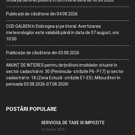
Situația datoriei publice întocmită la data de 30.06.2026
Publicații de căsătorie din 04.08.2026
COD GALBEN în Dobrogea și pe litoral. Avertizarea
meteorologilor este valabilă până în data de 07 august, ora
10:00
Publicație de căsătorie din 03.08.2026
ANUNȚ DE INTERES pentru deținătorii imobilelor situate în
sector cadastral nr. 30 (Peninsula- străzile P6- P17) și sector
cadastral nr. 18 (Zona Ecluză- străzile E1-E5). Măsurători în
perioada 03.08.2026-07.08.2026!
POSTĂRI POPULARE
SERVICIUL DE TAXE SI IMPOZITE
12 martie, 2020