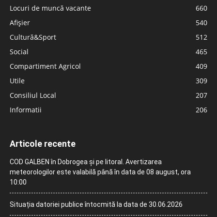
Locuri de muncă vacante
660
Afișier
540
Cultură&Sport
512
Social
465
Compartiment Agricol
409
Utile
309
Consiliul Local
207
Informatii
206
Articole recente
COD GALBEN în Dobrogea și pe litoral. Avertizarea
meteorologilor este valabilă până în data de 08 august, ora
10:00
Situația datoriei publice întocmită la data de 30.06.2026