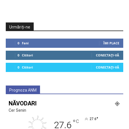
Urmăriți-ne
0
Fani
ÎMI PLACE
0
Cititori
CONECTAȚI-VĂ
0
Cititori
CONECTAȚI-VĂ
Prognoza ANM
NĂVODARI
Cer Senin
°
27.6
°
C
27.6