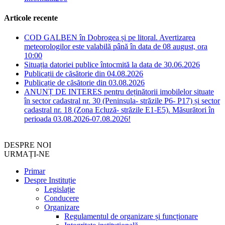
Articole recente
COD GALBEN în Dobrogea și pe litoral. Avertizarea
meteorologilor este valabilă până în data de 08 august, ora
10:00
Situația datoriei publice întocmită la data de 30.06.2026
Publicații de căsătorie din 04.08.2026
Publicație de căsătorie din 03.08.2026
ANUNȚ DE INTERES pentru deținătorii imobilelor situate
în sector cadastral nr. 30 (Peninsula- străzile P6- P17) și sector
cadastral nr. 18 (Zona Ecluză- străzile E1-E5). Măsurători în
perioada 03.08.2026-07.08.2026!
DESPRE NOI
URMAȚI-NE
Primar
Despre Instituție
Legislație
Conducere
Organizare
Regulamentul de organizare și funcționare