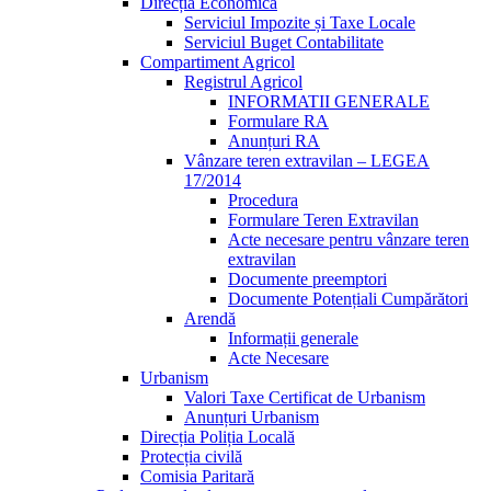
Direcția Economică
Serviciul Impozite și Taxe Locale
Serviciul Buget Contabilitate
Compartiment Agricol
Registrul Agricol
INFORMATII GENERALE
Formulare RA
Anunțuri RA
Vânzare teren extravilan – LEGEA
17/2014
Procedura
Formulare Teren Extravilan
Acte necesare pentru vânzare teren
extravilan
Documente preemptori
Documente Potențiali Cumpărători
Arendă
Informații generale
Acte Necesare
Urbanism
Valori Taxe Certificat de Urbanism
Anunțuri Urbanism
Direcția Poliția Locală
Protecția civilă
Comisia Paritară