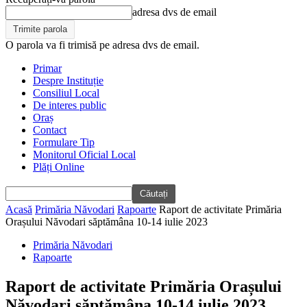
adresa dvs de email
O parola va fi trimisă pe adresa dvs de email.
Primar
Despre Instituție
Consiliul Local
De interes public
Oraș
Contact
Formulare Tip
Monitorul Oficial Local
Plăți Online
Acasă
Primăria Năvodari
Rapoarte
Raport de activitate Primăria
Orașului Năvodari săptămâna 10-14 iulie 2023
Primăria Năvodari
Rapoarte
Raport de activitate Primăria Orașului
Năvodari săptămâna 10-14 iulie 2023