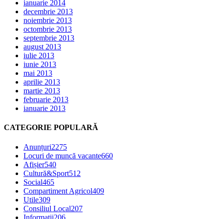
ianuarie 2014
decembrie 2013
noiembrie 2013
octombrie 2013
septembrie 2013
august 2013
iulie 2013
iunie 2013
mai 2013
aprilie 2013
martie 2013
februarie 2013
ianuarie 2013
CATEGORIE POPULARĂ
Anunțuri
2275
Locuri de muncă vacante
660
Afișier
540
Cultură&Sport
512
Social
465
Compartiment Agricol
409
Utile
309
Consiliul Local
207
Informatii
206