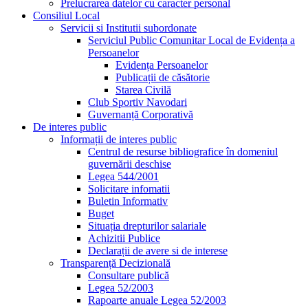
Prelucrarea datelor cu caracter personal
Consiliul Local
Servicii si Institutii subordonate
Serviciul Public Comunitar Local de Evidența a
Persoanelor
Evidența Persoanelor
Publicații de căsătorie
Starea Civilă
Club Sportiv Navodari
Guvernanță Corporativă
De interes public
Informații de interes public
Centrul de resurse bibliografice în domeniul
guvernării deschise
Legea 544/2001
Solicitare infomatii
Buletin Informativ
Buget
Situația drepturilor salariale
Achizitii Publice
Declarații de avere si de interese
Transparență Decizională
Consultare publică
Legea 52/2003
Rapoarte anuale Legea 52/2003