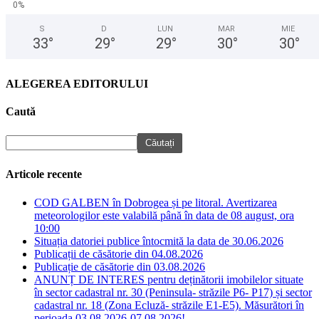
0%
S
D
LUN
MAR
MIE
33
°
29
°
29
°
30
°
30
°
ALEGEREA EDITORULUI
Caută
Articole recente
COD GALBEN în Dobrogea și pe litoral. Avertizarea
meteorologilor este valabilă până în data de 08 august, ora
10:00
Situația datoriei publice întocmită la data de 30.06.2026
Publicații de căsătorie din 04.08.2026
Publicație de căsătorie din 03.08.2026
ANUNȚ DE INTERES pentru deținătorii imobilelor situate
în sector cadastral nr. 30 (Peninsula- străzile P6- P17) și sector
cadastral nr. 18 (Zona Ecluză- străzile E1-E5). Măsurători în
perioada 03.08.2026-07.08.2026!