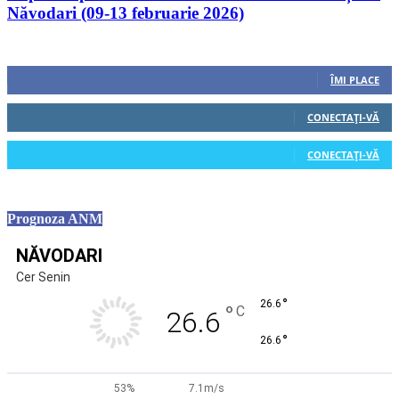
Năvodari (09-13 februarie 2026)
Urmăriți-ne
0
Fani
ÎMI PLACE
0
Cititori
CONECTAȚI-VĂ
0
Cititori
CONECTAȚI-VĂ
Prognoza ANM
NĂVODARI
Cer Senin
°
26.6
°
C
26.6
°
26.6
53%
7.1m/s