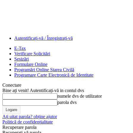
Autentificați-vă / Înregistrați-vă
E-Tax
Verificare Solicitări
Sesizări
Formulare Online
Programări Online Starea Civilă
Programare Carte Electronică de Identitate
Conectare
Bine ați venit! Autentificați-vă in contul dvs
numele dvs de utilizator
parola dvs
Ați uitat parola? obține ajutor
Politică de confidențialitate
Recuperare parola
Recuperați-vă parola