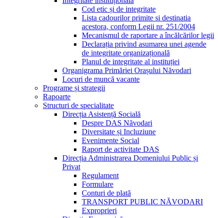
Integritate instituțională
Cod etic și de integritate
Lista cadourilor primite si destinatia
acestora, conform Legii nr. 251/2004
Mecanismul de raportare a încălcărilor legii
Declarația privind asumarea unei agende
de integritate organizațională
Planul de integritate al instituției
Organigrama Primăriei Orașului Năvodari
Locuri de muncă vacante
Programe și strategii
Rapoarte
Structuri de specialitate
Direcția Asistență Socială
Despre DAS Năvodari
Diversitate și Incluziune
Evenimente Social
Raport de activitate DAS
Direcția Administrarea Domeniului Public și
Privat
Regulament
Formulare
Conturi de plată
TRANSPORT PUBLIC NĂVODARI
Exproprieri