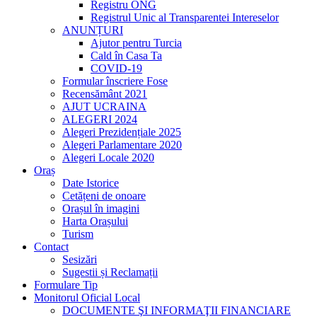
Registru ONG
Registrul Unic al Transparentei Intereselor
ANUNȚURI
Ajutor pentru Turcia
Cald în Casa Ta
COVID-19
Formular înscriere Fose
Recensământ 2021
AJUT UCRAINA
ALEGERI 2024
Alegeri Prezidențiale 2025
Alegeri Parlamentare 2020
Alegeri Locale 2020
Oraș
Date Istorice
Cetățeni de onoare
Orașul în imagini
Harta Orașului
Turism
Contact
Sesizări
Sugestii și Reclamații
Formulare Tip
Monitorul Oficial Local
DOCUMENTE ŞI INFORMAŢII FINANCIARE