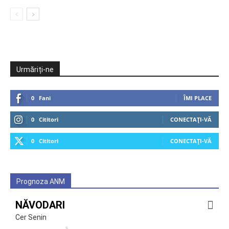
Urmăriți-ne
0
Fani
ÎMI PLACE
0
Cititori
CONECTAȚI-VĂ
0
Cititori
CONECTAȚI-VĂ
Prognoza ANM
NĂVODARI
Cer Senin