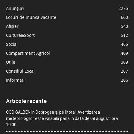
Anunțuri
2275
Locuri de muncă vacante
660
Afișier
540
Cultură&Sport
512
Social
465
Compartiment Agricol
409
Utile
309
Consiliul Local
207
Informatii
206
Articole recente
COD GALBEN în Dobrogea și pe litoral. Avertizarea
meteorologilor este valabilă până în data de 08 august, ora
10:00