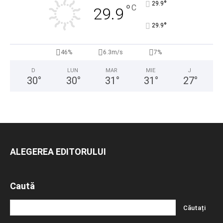
°
29.9
°
C
29.9
°
29.9
46%
6.3m/s
7%
D
LUN
MAR
MIE
J
30
°
30
°
31
°
31
°
27
°
ALEGEREA EDITORULUI
Caută