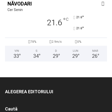
NĂVODARI
Cer Senin
°
21.6
°
C
21.6
°
21.6
78%
2.9m/s
0%
VIN
S
D
LUN
MAR
33
°
34
°
29
°
29
°
26
°
ALEGEREA EDITORULUI
Caută