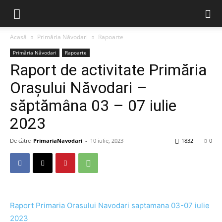
Acasă
Primăria Năvodari
Rapoarte
Primăria Năvodari
Rapoarte
Raport de activitate Primăria
Orașului Năvodari –
săptămâna 03 – 07 iulie
2023
De către
PrimariaNavodari
-
10 iulie, 2023
1832
0
Raport Primaria Orasului Navodari saptamana 03-07 iulie
2023