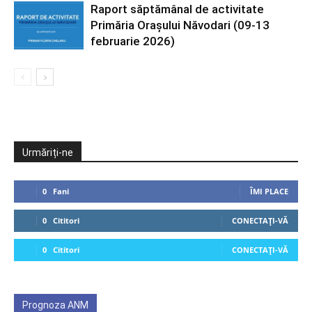
Raport săptămânal de activitate
Primăria Orașului Năvodari (09-13
februarie 2026)
Urmăriți-ne
0
Fani
ÎMI PLACE
0
Cititori
CONECTAȚI-VĂ
0
Cititori
CONECTAȚI-VĂ
Prognoza ANM