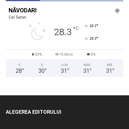
NĂVODARI
Cer Senin
°
28.3
°
C
28.3
°
28.3
52%
10.5m/s
5%
S
D
LUN
MAR
MIE
28
°
30
°
31
°
31
°
31
°
ALEGEREA EDITORULUI