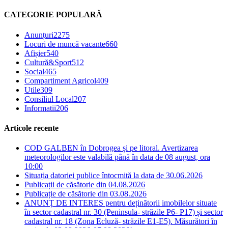
CATEGORIE POPULARĂ
Anunțuri
2275
Locuri de muncă vacante
660
Afișier
540
Cultură&Sport
512
Social
465
Compartiment Agricol
409
Utile
309
Consiliul Local
207
Informatii
206
Articole recente
COD GALBEN în Dobrogea și pe litoral. Avertizarea
meteorologilor este valabilă până în data de 08 august, ora
10:00
Situația datoriei publice întocmită la data de 30.06.2026
Publicații de căsătorie din 04.08.2026
Publicație de căsătorie din 03.08.2026
ANUNȚ DE INTERES pentru deținătorii imobilelor situate
în sector cadastral nr. 30 (Peninsula- străzile P6- P17) și sector
cadastral nr. 18 (Zona Ecluză- străzile E1-E5). Măsurători în