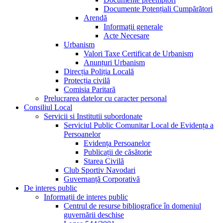
Documente Potențiali Cumpărători
Arendă
Informații generale
Acte Necesare
Urbanism
Valori Taxe Certificat de Urbanism
Anunțuri Urbanism
Direcția Poliția Locală
Protecția civilă
Comisia Paritară
Prelucrarea datelor cu caracter personal
Consiliul Local
Servicii si Institutii subordonate
Serviciul Public Comunitar Local de Evidența a
Persoanelor
Evidența Persoanelor
Publicații de căsătorie
Starea Civilă
Club Sportiv Navodari
Guvernanță Corporativă
De interes public
Informații de interes public
Centrul de resurse bibliografice în domeniul
guvernării deschise