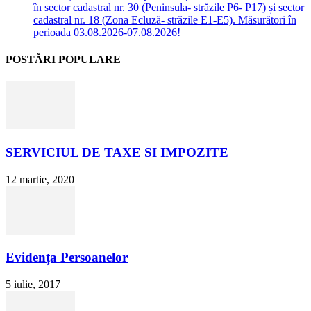
în sector cadastral nr. 30 (Peninsula- străzile P6- P17) și sector
cadastral nr. 18 (Zona Ecluză- străzile E1-E5). Măsurători în
perioada 03.08.2026-07.08.2026!
POSTĂRI POPULARE
SERVICIUL DE TAXE SI IMPOZITE
12 martie, 2020
Evidența Persoanelor
5 iulie, 2017