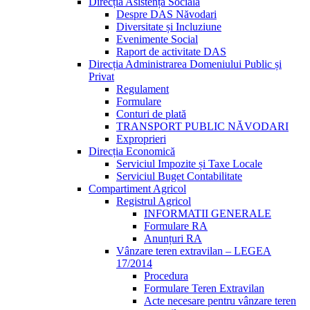
Direcția Asistență Socială
Despre DAS Năvodari
Diversitate și Incluziune
Evenimente Social
Raport de activitate DAS
Direcția Administrarea Domeniului Public și
Privat
Regulament
Formulare
Conturi de plată
TRANSPORT PUBLIC NĂVODARI
Exproprieri
Direcția Economică
Serviciul Impozite și Taxe Locale
Serviciul Buget Contabilitate
Compartiment Agricol
Registrul Agricol
INFORMATII GENERALE
Formulare RA
Anunțuri RA
Vânzare teren extravilan – LEGEA
17/2014
Procedura
Formulare Teren Extravilan
Acte necesare pentru vânzare teren