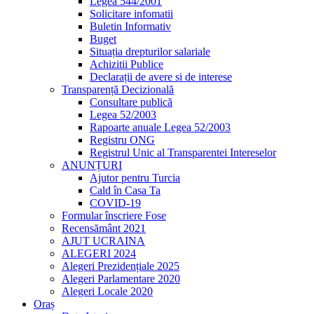
Legea 544/2001
Solicitare infomatii
Buletin Informativ
Buget
Situația drepturilor salariale
Achizitii Publice
Declarații de avere si de interese
Transparență Decizională
Consultare publică
Legea 52/2003
Rapoarte anuale Legea 52/2003
Registru ONG
Registrul Unic al Transparentei Intereselor
ANUNȚURI
Ajutor pentru Turcia
Cald în Casa Ta
COVID-19
Formular înscriere Fose
Recensământ 2021
AJUT UCRAINA
ALEGERI 2024
Alegeri Prezidențiale 2025
Alegeri Parlamentare 2020
Alegeri Locale 2020
Oraș