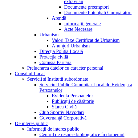
extravilan
Documente preemptori
Documente Potențiali Cumpărători
Arendă
Informații generale
Acte Necesare
Urbanism
Valori Taxe Certificat de Urbanism
Anunțuri Urbanism
Direcția Poliția Locală
Protecția civilă
Comisia Paritară
Prelucrarea datelor cu caracter personal
Consiliul Local
Servicii si Institutii subordonate
Serviciul Public Comunitar Local de Evidența a
Persoanelor
Evidența Persoanelor
Publicații de căsătorie
Starea Civilă
Club Sportiv Navodari
Guvernanță Corporativă
De interes public
Informații de interes public
Centrul de resurse bibliografice în domeniul