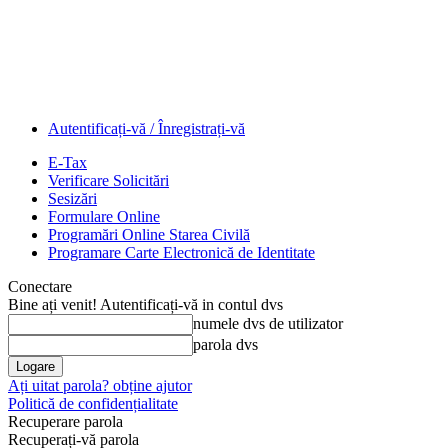
Autentificați-vă / Înregistrați-vă
E-Tax
Verificare Solicitări
Sesizări
Formulare Online
Programări Online Starea Civilă
Programare Carte Electronică de Identitate
Conectare
Bine ați venit! Autentificați-vă in contul dvs
numele dvs de utilizator
parola dvs
Ați uitat parola? obține ajutor
Politică de confidențialitate
Recuperare parola
Recuperați-vă parola