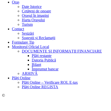
Oraș
Date Istorice
Cetățeni de onoare
Orașul în imagini
Harta Orașului
Turism
Contact
Sesizări
Sugestii și Reclamații
Formulare Tip
Monitorul Oficial Local
DOCUMENTE ŞI INFORMAŢII FINANCIARE
Plăți restante
Datoria Publică
Bilanț
Împrumut bancar
ARHIVĂ
Plăți Online
Plăți Online – Verificare ROL E-tax
Plăți Online REGISTA
©