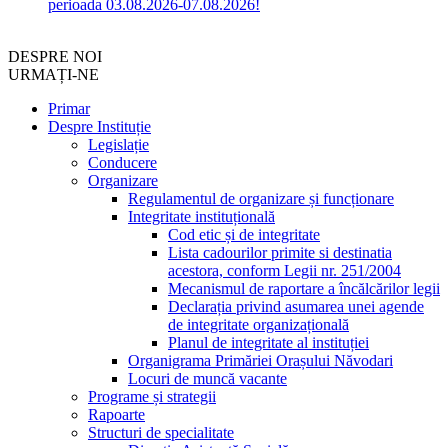
perioada 03.08.2026-07.08.2026!
DESPRE NOI
URMAȚI-NE
Primar
Despre Instituție
Legislație
Conducere
Organizare
Regulamentul de organizare și funcționare
Integritate instituțională
Cod etic și de integritate
Lista cadourilor primite si destinatia
acestora, conform Legii nr. 251/2004
Mecanismul de raportare a încălcărilor legii
Declarația privind asumarea unei agende
de integritate organizațională
Planul de integritate al instituției
Organigrama Primăriei Orașului Năvodari
Locuri de muncă vacante
Programe și strategii
Rapoarte
Structuri de specialitate