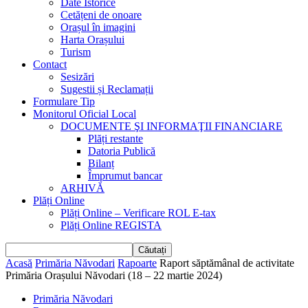
Date Istorice
Cetățeni de onoare
Orașul în imagini
Harta Orașului
Turism
Contact
Sesizări
Sugestii și Reclamații
Formulare Tip
Monitorul Oficial Local
DOCUMENTE ŞI INFORMAŢII FINANCIARE
Plăți restante
Datoria Publică
Bilanț
Împrumut bancar
ARHIVĂ
Plăți Online
Plăți Online – Verificare ROL E-tax
Plăți Online REGISTA
Acasă
Primăria Năvodari
Rapoarte
Raport săptămânal de activitate
Primăria Orașului Năvodari (18 – 22 martie 2024)
Primăria Năvodari