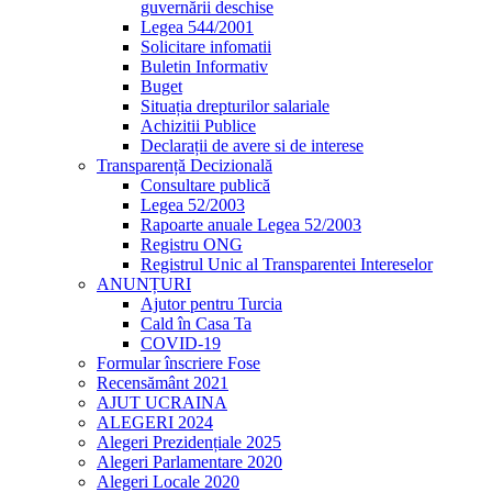
guvernării deschise
Legea 544/2001
Solicitare infomatii
Buletin Informativ
Buget
Situația drepturilor salariale
Achizitii Publice
Declarații de avere si de interese
Transparență Decizională
Consultare publică
Legea 52/2003
Rapoarte anuale Legea 52/2003
Registru ONG
Registrul Unic al Transparentei Intereselor
ANUNȚURI
Ajutor pentru Turcia
Cald în Casa Ta
COVID-19
Formular înscriere Fose
Recensământ 2021
AJUT UCRAINA
ALEGERI 2024
Alegeri Prezidențiale 2025
Alegeri Parlamentare 2020
Alegeri Locale 2020