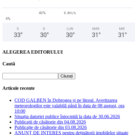
40%
6.4m/s
4%
S
D
LUN
MAR
MIE
33
°
30
°
30
°
31
°
31
°
ALEGEREA EDITORULUI
Caută
Articole recente
COD GALBEN în Dobrogea și pe litoral. Avertizarea
meteorologilor este valabilă până în data de 08 august, ora
10:00
Situația datoriei publice întocmită la data de 30.06.2026
Publicații de căsătorie din 04.08.2026
Publicație de căsătorie din 03.08.2026
ANUNȚ DE INTERES pentru deținătorii imobilelor situate