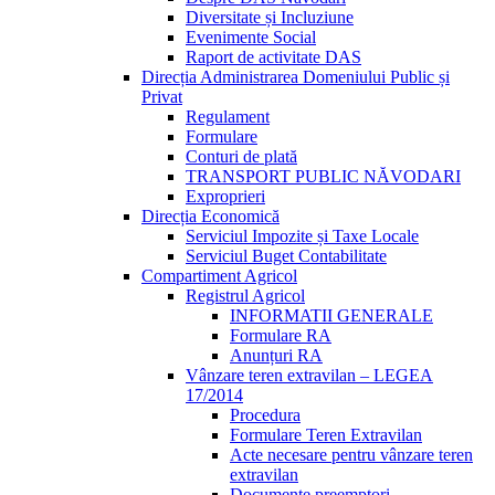
Diversitate și Incluziune
Evenimente Social
Raport de activitate DAS
Direcția Administrarea Domeniului Public și
Privat
Regulament
Formulare
Conturi de plată
TRANSPORT PUBLIC NĂVODARI
Exproprieri
Direcția Economică
Serviciul Impozite și Taxe Locale
Serviciul Buget Contabilitate
Compartiment Agricol
Registrul Agricol
INFORMATII GENERALE
Formulare RA
Anunțuri RA
Vânzare teren extravilan – LEGEA
17/2014
Procedura
Formulare Teren Extravilan
Acte necesare pentru vânzare teren
extravilan
Documente preemptori