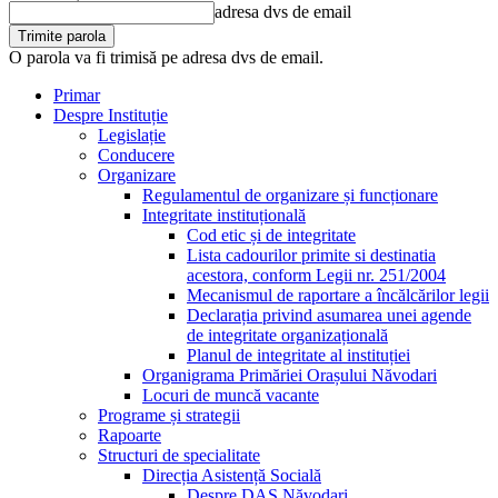
adresa dvs de email
O parola va fi trimisă pe adresa dvs de email.
Primar
Despre Instituție
Legislație
Conducere
Organizare
Regulamentul de organizare și funcționare
Integritate instituțională
Cod etic și de integritate
Lista cadourilor primite si destinatia
acestora, conform Legii nr. 251/2004
Mecanismul de raportare a încălcărilor legii
Declarația privind asumarea unei agende
de integritate organizațională
Planul de integritate al instituției
Organigrama Primăriei Orașului Năvodari
Locuri de muncă vacante
Programe și strategii
Rapoarte
Structuri de specialitate
Direcția Asistență Socială
Despre DAS Năvodari