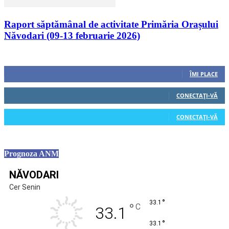
Raport săptămânal de activitate Primăria Orașului
Năvodari (09-13 februarie 2026)
Urmăriți-ne
0
Fani
ÎMI PLACE
0
Cititori
CONECTAȚI-VĂ
0
Cititori
CONECTAȚI-VĂ
Prognoza ANM
NĂVODARI
Cer Senin
°
33.1
°
C
33.1
°
33.1