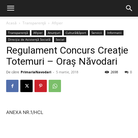
Acasă
Transparență
Afișier
Transparență
Afișier
Anunțuri
Cultură&Sport
Servicii
Informatii
Direcția de Asistență Socială
Social
Regulament Concurs Creație
Totemuri – Oraș Năvodari
De către
PrimariaNavodari
-
5 martie, 2018
2698
0
ANEXA NR.1/HCL