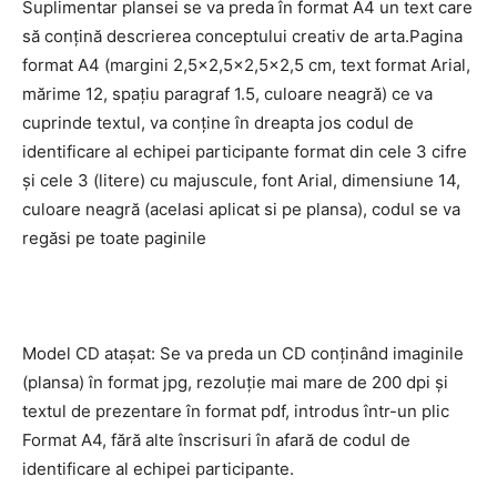
Suplimentar plansei se va preda în format A4 un text care
să conțină descrierea conceptului creativ de arta.Pagina
format A4 (margini 2,5×2,5×2,5×2,5 cm, text format Arial,
mărime 12, spațiu paragraf 1.5, culoare neagră) ce va
cuprinde textul, va conține în dreapta jos codul de
identificare al echipei participante format din cele 3 cifre
și cele 3 (litere) cu majuscule, font Arial, dimensiune 14,
culoare neagră (acelasi aplicat si pe plansa), codul se va
regăsi pe toate paginile
Model CD atașat: Se va preda un CD conținând imaginile
(plansa) în format jpg, rezoluție mai mare de 200 dpi și
textul de prezentare în format pdf, introdus într-un plic
Format A4, fără alte înscrisuri în afară de codul de
identificare al echipei participante.