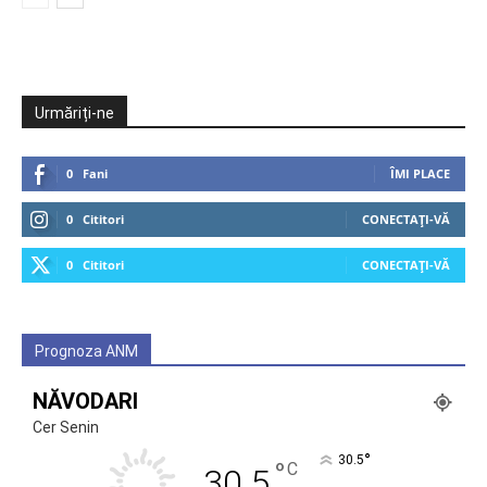
Urmăriți-ne
0
Fani
ÎMI PLACE
0
Cititori
CONECTAȚI-VĂ
0
Cititori
CONECTAȚI-VĂ
Prognoza ANM
NĂVODARI
Cer Senin
°
30.5
°
C
30.5