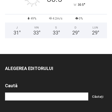
°
30.5
49%
4.2m/s
0%
J
VIN
S
D
LUN
31
°
33
°
33
°
29
°
29
°
ALEGEREA EDITORULUI
Caută