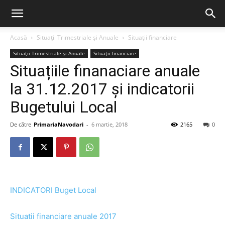
Acasă
Situații Trimestriale și Anuale
Situații financiare
Situații Trimestriale și Anuale
Situații financiare
Situațiile finanaciare anuale
la 31.12.2017 și indicatorii
Bugetului Local
De către
PrimariaNavodari
-
6 martie, 2018
2165
0
INDICATORI Buget Local
Situatii financiare anuale 2017