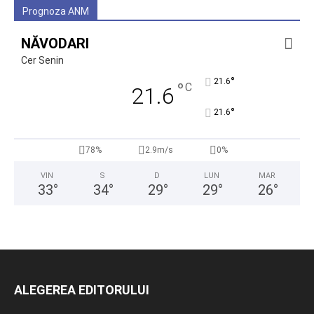
Prognoza ANM
NĂVODARI
Cer Senin
°
21.6
°
C
21.6
°
21.6
78%
2.9m/s
0%
VIN
S
D
LUN
MAR
33
°
34
°
29
°
29
°
26
°
ALEGEREA EDITORULUI