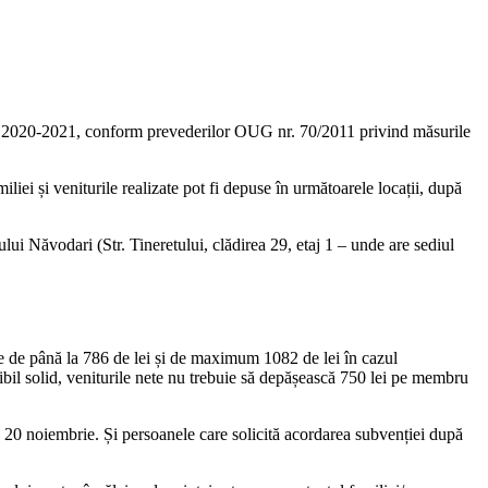
ece 2020-2021, conform prevederilor OUG nr. 70/2011 privind măsurile
iei și veniturile realizate pot fi depuse în următoarele locații, după
lui Năvodari (Str. Tineretului, clădirea 29, etaj 1 – unde are sediul
ste de până la 786 de lei și de maximum 1082 de lei în cazul
tibil solid, veniturile nete nu trebuie să depășească 750 lei pe membru
e 20 noiembrie. Și persoanele care solicită acordarea subvenției după