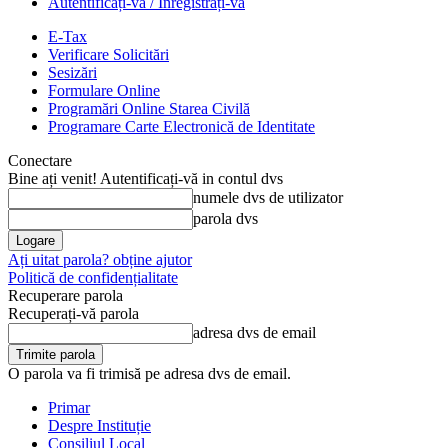
Autentificați-vă / Înregistrați-vă
E-Tax
Verificare Solicitări
Sesizări
Formulare Online
Programări Online Starea Civilă
Programare Carte Electronică de Identitate
Conectare
Bine ați venit! Autentificați-vă in contul dvs
numele dvs de utilizator
parola dvs
Ați uitat parola? obține ajutor
Politică de confidențialitate
Recuperare parola
Recuperați-vă parola
adresa dvs de email
O parola va fi trimisă pe adresa dvs de email.
Primar
Despre Instituție
Consiliul Local