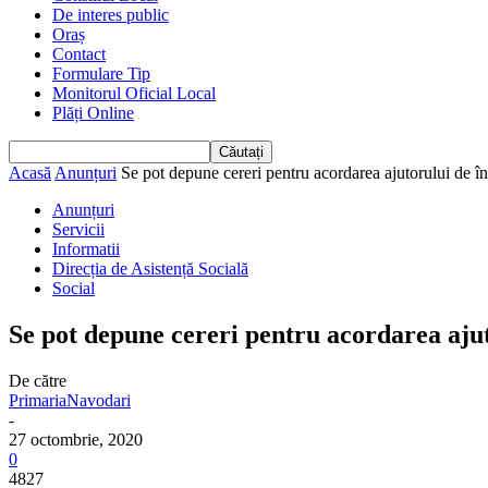
De interes public
Oraș
Contact
Formulare Tip
Monitorul Oficial Local
Plăți Online
Acasă
Anunțuri
Se pot depune cereri pentru acordarea ajutorului de încă
Anunțuri
Servicii
Informatii
Direcția de Asistență Socială
Social
Se pot depune cereri pentru acordarea ajut
De către
PrimariaNavodari
-
27 octombrie, 2020
0
4827