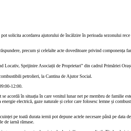
 pot solicita acordarea ajutorului de încălzire în perioada sezonului r
răspundere, precum și celelalte acte doveditoare privind componența famil
 Locativ, Sprijinire Asociații de Proprietari” din cadrul Primăriei Orașu
ombustibili petrolieri, la Cantina de Ajutor Social.
 09:00-12:00.
at se acordă în situația în care venitul lunar net pe membru de familie e
a energie electrică, gaze naturale și celor care folosesc lemne și combus
cuinței pe toată durata iernii pot depune actele necesare până pe data d
ile de iarnă rămase.