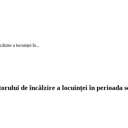
lzire a locuinței în...
orului de încălzire a locuinței în perioada 