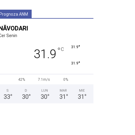
Prognoza ANM
NĂVODARI
Cer Senin
°
31.9
°
C
31.9
°
31.9
42%
7.1m/s
0%
S
D
LUN
MAR
MIE
33
°
30
°
30
°
31
°
31
°