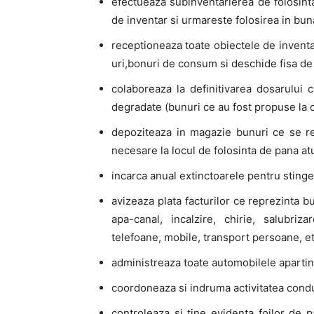
efectueaza subinventarierea de folosinta 
de inventar si urmareste folosirea in buna
receptioneaza toate obiectele de inventar
uri,bonuri de consum si deschide fisa de 
colaboreaza la definitivarea dosarului
degradate (bunuri ce au fost propuse la ca
depoziteaza in magazie bunuri ce se re
necesare la locul de folosinta de pana at
incarca anual extinctoarele pentru stinger
avizeaza plata facturilor ce reprezinta bu
apa-canal, incalzire, chirie, salubriz
telefoane, mobile, transport persoane, et
administreaza toate automobilele apartin
coordoneaza si indruma activitatea condu
controleaza si tine evidenţa foilor de 