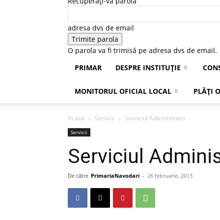
Recuperați-vă parola
adresa dvs de email
O parola va fi trimisă pe adresa dvs de email.
PRIMAR
DESPRE INSTITUȚIE
CONS
MONITORUL OFICIAL LOCAL
PLĂȚI 
Acasă
Servicii
Serviciul Administrativ
Servicii
Serviciul Adminis
De către
PrimariaNavodari
-
26 februarie, 2013