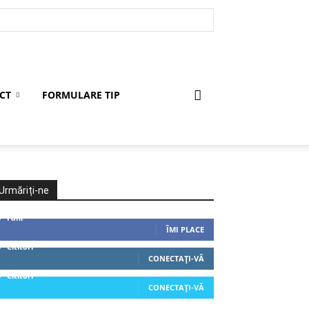
CT
FORMULARE TIP
Urmăriți-ne
0
Fani
ÎMI PLACE
0
Cititori
CONECTAȚI-VĂ
0
Cititori
CONECTAȚI-VĂ