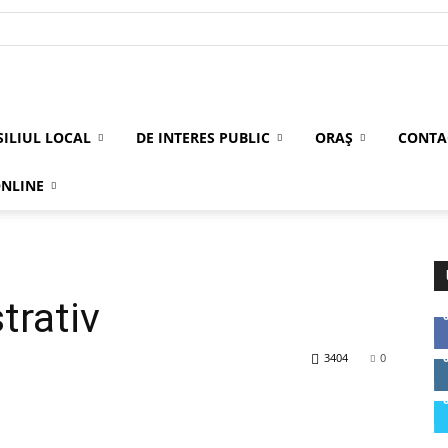
ILIUL LOCAL
DE INTERES PUBLIC
ORAȘ
CONTA
ONLINE
trativ
3404
0