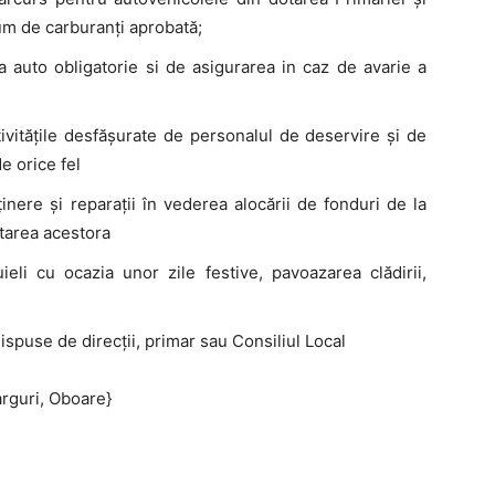
m de carburanţi aprobată;
 auto obligatorie si de asigurarea in caz de avarie a
ivităţile desfăşurate de personalul de deservire şi de
de orice fel
inere şi reparaţii în vederea alocării de fonduri de la
tarea acestora
eli cu ocazia unor zile festive, pavoazarea clădirii,
dispuse de direcţii, primar sau Consiliul Local
arguri, Oboare}