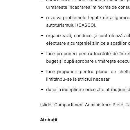
urmăreste încadrarea îm norma de consu
rezolva problemele legate de asigurarea
autoturismului (CASCO).
organizează, conduce şi controlează act
efectuare a curăţeniei zilnice a spaţiilor 
face propuneri pentru lucrările de întreţ
buget şi după aprobare urmăreşte execu
face propuneri pentru planul de cheltui
limitându-se la strictul necesar
duce la îndeplinire orice alte atribuţiuni 
{slider Compartiment Administrare Piete, T
Atribuții