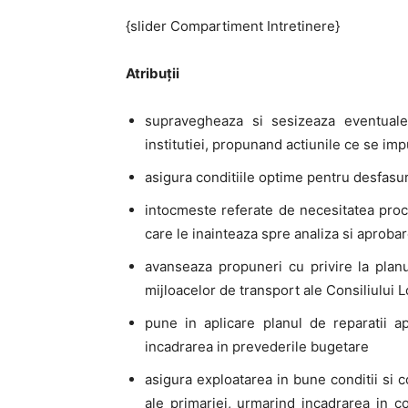
{slider Compartiment Intretinere}
Atribuții
supravegheaza si sesizeaza eventuale 
institutiei, propunand actiunile ce se i
asigura conditiile optime pentru desfasura
intocmeste referate de necesitatea proc
care le inainteaza spre analiza si aprobar
avanseaza propuneri cu privire la planul 
mijloacelor de transport ale Consiliului L
pune in aplicare planul de reparatii a
incadrarea in prevederile bugetare
asigura exploatarea in bune conditii si c
ale primariei, urmarind incadrarea in 