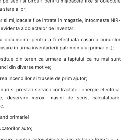
pe sedii si birouri pentru mijloacele fixe si obiectele
 stare a lor;
 si mijloacele fixe intrate in magazie, intocmeste NIR-
evidenta a obiectelor de inventar;
 cu documente pentru a fi efectuata casarea bunurilor
sare in urma inventarierii patrimoniului primariei.);
stitue din teren ca urmare a faptului ca nu mai sunt
unci din diverse motive;
ea incendiilor si trusele de prim ajutor;
nuri si prestari servicii contractate : energie electrica,
are, deservire xerox, masini de scris, calculatoare,
c.
and primariei
cătorilor auto;
parcurs pentru autovehicolele din dotarea Primăriei şi