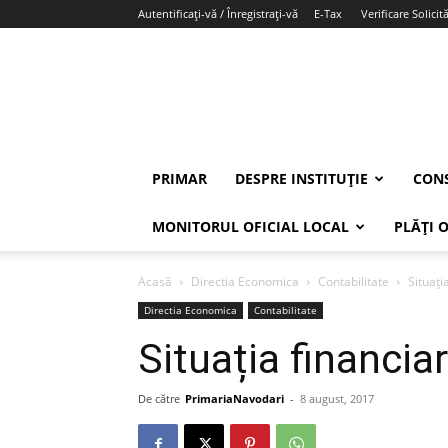
Autentificați-vă / Înregistrați-vă
E-Tax
Verificare Solicită
PRIMAR
DESPRE INSTITUȚIE
CONS
MONITORUL OFICIAL LOCAL
PLĂȚI 
Acasă
Directia Economica
Contabilitate
Situați
Directia Economica
Contabilitate
Situația financia
De către
PrimariaNavodari
-
8 august, 2017