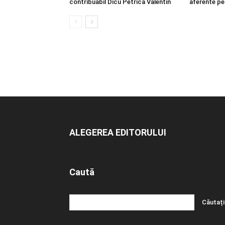
contribuabil Dicu Petrica Valentin
aferente pe
ALEGEREA EDITORULUI
Caută