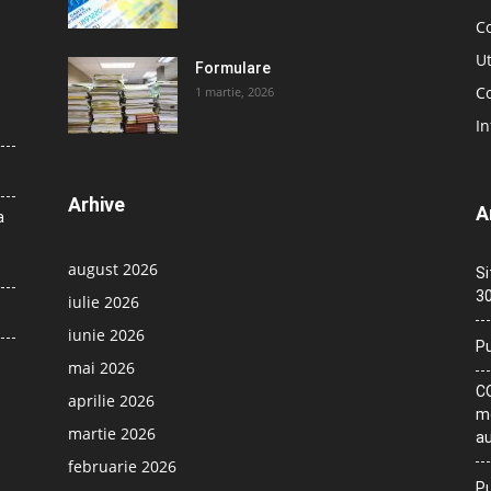
C
Ut
Formulare
Co
1 martie, 2026
In
Arhive
A
a
august 2026
Si
30
iulie 2026
iunie 2026
Pu
mai 2026
CO
aprilie 2026
me
martie 2026
au
februarie 2026
Pu