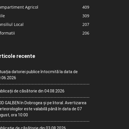
ompartiment Agricol
409
ile
309
nsiliul Local
207
formatii
206
rticole recente
tuația datoriei publice întocmită la data de
.06.2026
blicații de căsătorie din 04.08.2026
D GALBEN în Dobrogea și pe litoral. Avertizarea
teorologilor este valabilă până în data de 07
gust, ora 10:00
blicație de căsătorie din 03.08.2026