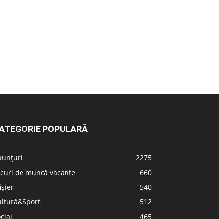
ATEGORIE POPULARĂ
nunțuri
2275
ocuri de muncă vacante
660
ișier
540
ultură&Sport
512
cial
465