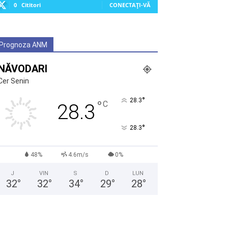
0
Cititori
CONECTAȚI-VĂ
Prognoza ANM
NĂVODARI
Cer Senin
°
28.3
°
C
28.3
°
28.3
48%
4.6m/s
0%
J
VIN
S
D
LUN
32
°
32
°
34
°
29
°
28
°