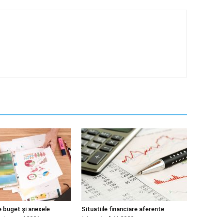
e buget și anexele
Situatiile financiare aferente