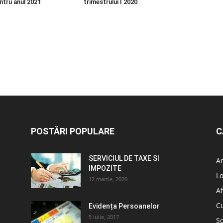
ntru anul 2021
trimestrului I 2020
POSTĂRI POPULARE
C
SERVICIUL DE TAXE SI
A
IMPOZITE
L
12 martie, 2020
Af
C
Evidența Persoanelor
5 iulie, 2017
So