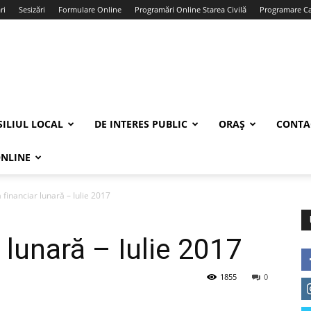
ri
Sesizări
Formulare Online
Programări Online Starea Civilă
Programare Car
ILIUL LOCAL
DE INTERES PUBLIC
ORAȘ
CONTA
ONLINE
a financiar lunară – Iulie 2017
r lunară – Iulie 2017
1855
0