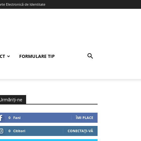
te Electronică de Identitate
CT
FORMULARE TIP
Urmăriți-ne
0
Fani
ÎMI PLACE
0
Cititori
CONECTAȚI-VĂ