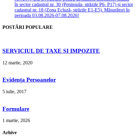
în sector cadastral nr. 30 (Peninsula- străzile P6- P17) și sector
cadastral nr. 18 (Zona Ecluză- străzile E1-E5). Măsurători în
perioada 03.08.2026-07.08.2026!
POSTĂRI POPULARE
SERVICIUL DE TAXE SI IMPOZITE
12 martie, 2020
Evidența Persoanelor
5 iulie, 2017
Formulare
1 martie, 2026
Arhive