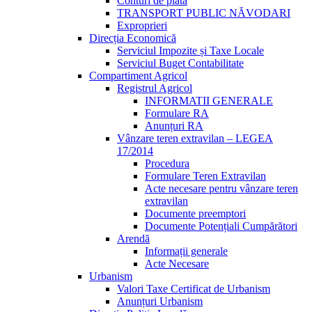
Conturi de plată
TRANSPORT PUBLIC NĂVODARI
Exproprieri
Direcția Economică
Serviciul Impozite și Taxe Locale
Serviciul Buget Contabilitate
Compartiment Agricol
Registrul Agricol
INFORMATII GENERALE
Formulare RA
Anunțuri RA
Vânzare teren extravilan – LEGEA
17/2014
Procedura
Formulare Teren Extravilan
Acte necesare pentru vânzare teren
extravilan
Documente preemptori
Documente Potențiali Cumpărători
Arendă
Informații generale
Acte Necesare
Urbanism
Valori Taxe Certificat de Urbanism
Anunțuri Urbanism