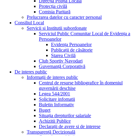
Direcția Poliția Locală
Protecția civilă
Comisia Paritară
Prelucrarea datelor cu caracter personal
Consiliul Local
Servicii si Institutii subordonate
Serviciul Public Comunitar Local de Evidența a
Persoanelor
Evidența Persoanelor
Publicații de căsătorie
Starea Civilă
Club Sportiv Navodari
Guvernanță Corporativă
De interes public
Informații de interes public
Centrul de resurse bibliografice în domeniul
guvernării deschise
Legea 544/2001
Solicitare infomatii
Buletin Informativ
Buget
Situația drepturilor salariale
Achizitii Publice
Declarații de avere si de interese
Transparență Decizională