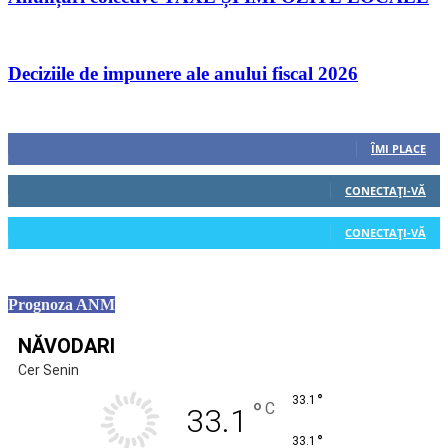
Deciziile de impunere ale anului fiscal 2026
Urmăriți-ne
0
Fani
ÎMI PLACE
0
Cititori
CONECTAȚI-VĂ
0
Cititori
CONECTAȚI-VĂ
Prognoza ANM
NĂVODARI
Cer Senin
°
33.1
°
C
33.1
°
33.1