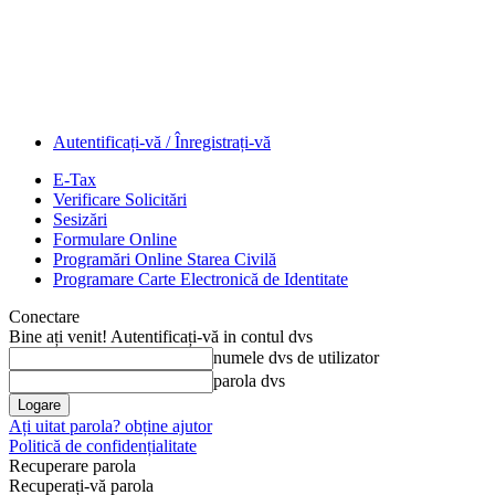
Autentificați-vă / Înregistrați-vă
E-Tax
Verificare Solicitări
Sesizări
Formulare Online
Programări Online Starea Civilă
Programare Carte Electronică de Identitate
Conectare
Bine ați venit! Autentificați-vă in contul dvs
numele dvs de utilizator
parola dvs
Ați uitat parola? obține ajutor
Politică de confidențialitate
Recuperare parola
Recuperați-vă parola