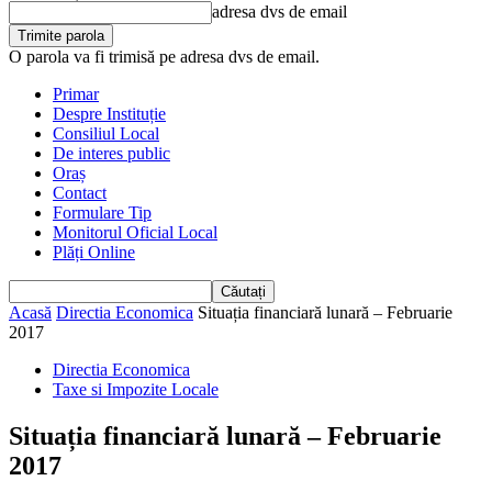
adresa dvs de email
O parola va fi trimisă pe adresa dvs de email.
Primar
Despre Instituție
Consiliul Local
De interes public
Oraș
Contact
Formulare Tip
Monitorul Oficial Local
Plăți Online
Acasă
Directia Economica
Situația financiară lunară – Februarie
2017
Directia Economica
Taxe si Impozite Locale
Situația financiară lunară – Februarie
2017