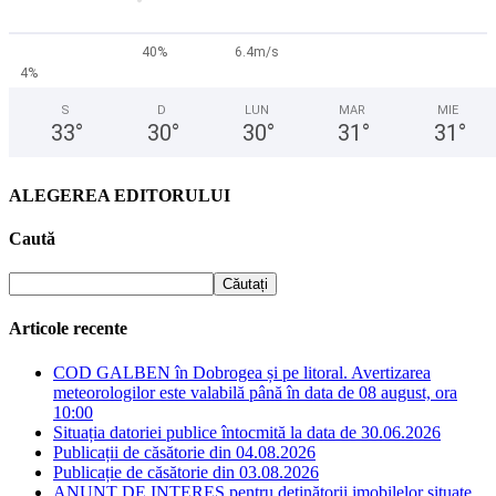
40%
6.4m/s
4%
S
D
LUN
MAR
MIE
33
°
30
°
30
°
31
°
31
°
ALEGEREA EDITORULUI
Caută
Articole recente
COD GALBEN în Dobrogea și pe litoral. Avertizarea
meteorologilor este valabilă până în data de 08 august, ora
10:00
Situația datoriei publice întocmită la data de 30.06.2026
Publicații de căsătorie din 04.08.2026
Publicație de căsătorie din 03.08.2026
ANUNȚ DE INTERES pentru deținătorii imobilelor situate