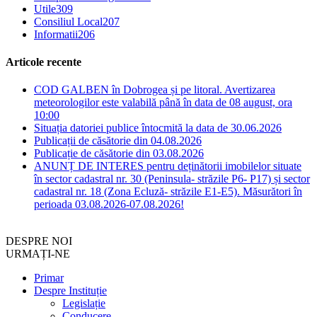
Utile
309
Consiliul Local
207
Informatii
206
Articole recente
COD GALBEN în Dobrogea și pe litoral. Avertizarea
meteorologilor este valabilă până în data de 08 august, ora
10:00
Situația datoriei publice întocmită la data de 30.06.2026
Publicații de căsătorie din 04.08.2026
Publicație de căsătorie din 03.08.2026
ANUNȚ DE INTERES pentru deținătorii imobilelor situate
în sector cadastral nr. 30 (Peninsula- străzile P6- P17) și sector
cadastral nr. 18 (Zona Ecluză- străzile E1-E5). Măsurători în
perioada 03.08.2026-07.08.2026!
DESPRE NOI
URMAȚI-NE
Primar
Despre Instituție
Legislație
Conducere