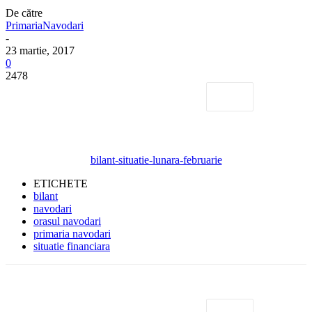
De către
PrimariaNavodari
-
23 martie, 2017
0
2478
bilant-situatie-lunara-februarie
ETICHETE
bilant
navodari
orasul navodari
primaria navodari
situatie financiara