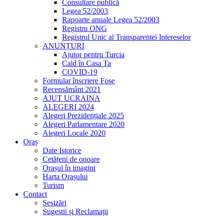
Consultare publică
Legea 52/2003
Rapoarte anuale Legea 52/2003
Registru ONG
Registrul Unic al Transparentei Intereselor
ANUNȚURI
Ajutor pentru Turcia
Cald în Casa Ta
COVID-19
Formular înscriere Fose
Recensământ 2021
AJUT UCRAINA
ALEGERI 2024
Alegeri Prezidențiale 2025
Alegeri Parlamentare 2020
Alegeri Locale 2020
Oraș
Date Istorice
Cetățeni de onoare
Orașul în imagini
Harta Orașului
Turism
Contact
Sesizări
Sugestii și Reclamații