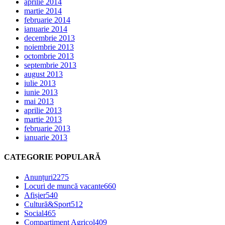
aprilie 2014
martie 2014
februarie 2014
ianuarie 2014
decembrie 2013
noiembrie 2013
octombrie 2013
septembrie 2013
august 2013
iulie 2013
iunie 2013
mai 2013
aprilie 2013
martie 2013
februarie 2013
ianuarie 2013
CATEGORIE POPULARĂ
Anunțuri
2275
Locuri de muncă vacante
660
Afișier
540
Cultură&Sport
512
Social
465
Compartiment Agricol
409