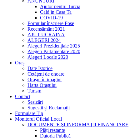
ANUNȚURI
Ajutor pentru Turcia
Cald în Casa Ta
COVID-19
Formular înscriere Fose
Recensământ 2021
AJUT UCRAINA
ALEGERI 2024
Alegeri Prezidențiale 2025
Alegeri Parlamentare 2020
Alegeri Locale 2020
Oraș
Date Istorice
Cetățeni de onoare
Orașul în imagini
Harta Orașului
Turism
Contact
Sesizări
Sugestii și Reclamații
Formulare Tip
Monitorul Oficial Local
DOCUMENTE ŞI INFORMAŢII FINANCIARE
Plăți restante
Datoria Publică