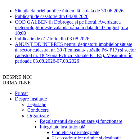
Situația datoriei publice întocmită la data de 30.06.2026
Publicații de căsătorie din 04.08.2026
COD GALBEN în Dobrogea și pe litoral. Avertizarea
meteorologilor este valabilă până în data de 07 august, ora
10:00
Publicație de căsătorie din 03.08.2026
ANUNȚ DE INTERES pentru deținătorii imobilelor situate
în sector cadastral nr. 30 (Peninsula- străzile P6- P17) și sector
cadastral nr. 18 (Zona Ecluză- străzile E1-E5). Măsurători în
perioada 03.08.2026-07.08.2026!
DESPRE NOI
URMAȚI-NE
Primar
Despre Instituție
Legislație
Conducere
Organizare
Regulamentul de organizare și funcționare
Integritate instituțională
Cod etic și de integritate
Lista cadourilor primite si destinatia