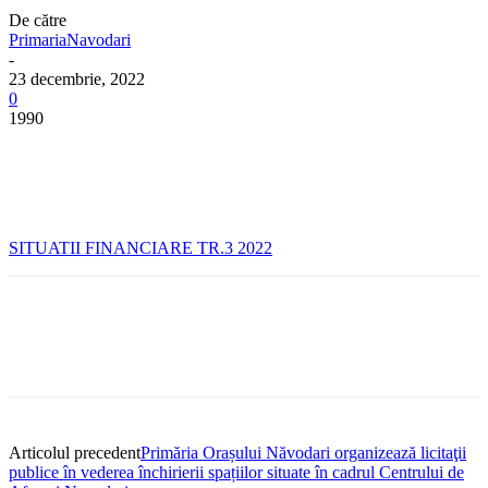
De către
PrimariaNavodari
-
23 decembrie, 2022
0
1990
SITUATII FINANCIARE TR.3 2022
Articolul precedent
Primăria Orașului Năvodari organizează licitaţii
publice în vederea închirierii spațiilor situate în cadrul Centrului de