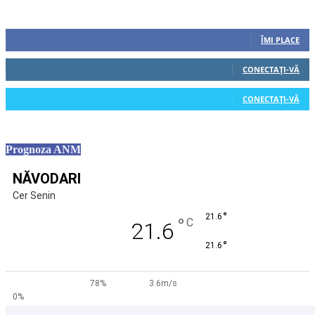
Urmăriți-ne
0
Fani
ÎMI PLACE
0
Cititori
CONECTAȚI-VĂ
0
Cititori
CONECTAȚI-VĂ
Prognoza ANM
NĂVODARI
Cer Senin
°
21.6
°
C
21.6
°
21.6
78%
3.6m/s
0%