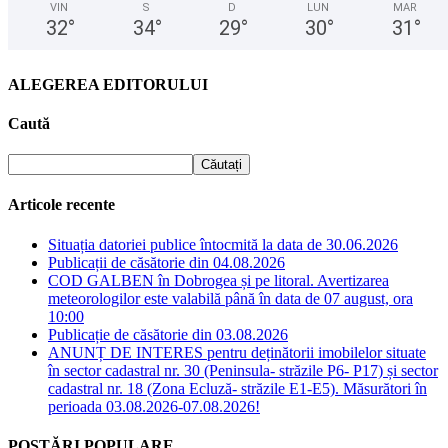
VIN
S
D
LUN
MAR
32
°
34
°
29
°
30
°
31
°
ALEGEREA EDITORULUI
Caută
Articole recente
Situația datoriei publice întocmită la data de 30.06.2026
Publicații de căsătorie din 04.08.2026
COD GALBEN în Dobrogea și pe litoral. Avertizarea
meteorologilor este valabilă până în data de 07 august, ora
10:00
Publicație de căsătorie din 03.08.2026
ANUNȚ DE INTERES pentru deținătorii imobilelor situate
în sector cadastral nr. 30 (Peninsula- străzile P6- P17) și sector
cadastral nr. 18 (Zona Ecluză- străzile E1-E5). Măsurători în
perioada 03.08.2026-07.08.2026!
POSTĂRI POPULARE