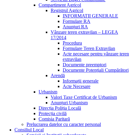
Compartiment Agricol
Registrul Agricol
INFORMATII GENERALE
Formulare RA
Anunțuri RA
Vânzare teren extravilan – LEGEA
17/2014
Procedura
Formulare Teren Extravilan
Acte necesare pentru vânzare teren
extravilan
Documente preemptori
Documente Potențiali Cumpărători
Arendă
Informații generale
Acte Necesare
Urbanism
Valori Taxe Certificat de Urbanism
Anunțuri Urbanism
Direcția Poliția Locală
Protecția civilă
Comisia Paritară
Prelucrarea datelor cu caracter personal
Consiliul Local