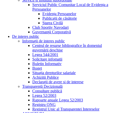
Servicii si Institutii subordonate
Serviciul Public Comunitar Local de Evidența a
Persoanelor
Evidența Persoanelor
Publicații de căsătorie
Starea Civilă
Club Sportiv Navodari
Guvernanță Corporativă
De interes public
Informații de interes public
Centrul de resurse bibliografice în domeniul
guvernării deschise
Legea 544/2001
Solicitare infomatii
Buletin Informativ
Buget
Situația drepturilor salariale
Achizitii Publice
Declarații de avere si de interese
Transparență Decizională
Consultare publică
Legea 52/2003
Rapoarte anuale Legea 52/2003
Registru ONG
Registrul Unic al Transparentei Intereselor