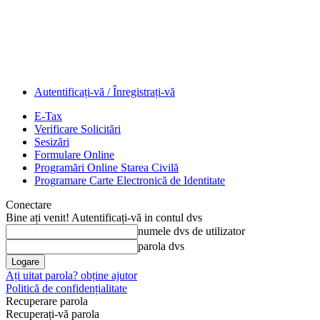
Autentificați-vă / Înregistrați-vă
E-Tax
Verificare Solicitări
Sesizări
Formulare Online
Programări Online Starea Civilă
Programare Carte Electronică de Identitate
Conectare
Bine ați venit! Autentificați-vă in contul dvs
numele dvs de utilizator
parola dvs
Ați uitat parola? obține ajutor
Politică de confidențialitate
Recuperare parola
Recuperați-vă parola