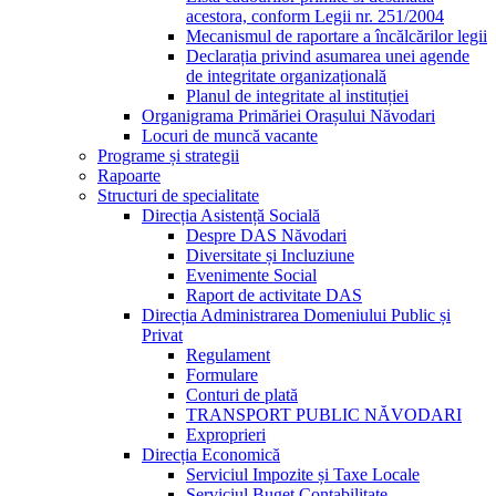
acestora, conform Legii nr. 251/2004
Mecanismul de raportare a încălcărilor legii
Declarația privind asumarea unei agende
de integritate organizațională
Planul de integritate al instituției
Organigrama Primăriei Orașului Năvodari
Locuri de muncă vacante
Programe și strategii
Rapoarte
Structuri de specialitate
Direcția Asistență Socială
Despre DAS Năvodari
Diversitate și Incluziune
Evenimente Social
Raport de activitate DAS
Direcția Administrarea Domeniului Public și
Privat
Regulament
Formulare
Conturi de plată
TRANSPORT PUBLIC NĂVODARI
Exproprieri
Direcția Economică
Serviciul Impozite și Taxe Locale
Serviciul Buget Contabilitate