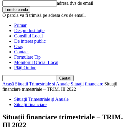
adresa dvs de email
O parola va fi trimisă pe adresa dvs de email.
Primar
Despre Instituție
Consiliul Local
De interes public
Oraș
Contact
Formulare Tip
Monitorul Oficial Local
Plăți Online
Acasă
Situații Trimestriale și Anuale
Situații financiare
Situații
financiare trimestriale – TRIM. III 2022
Situații Trimestriale și Anuale
Situații financiare
Situații financiare trimestriale – TRIM.
III 2022