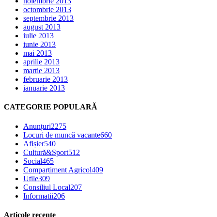
noiembrie 2013
octombrie 2013
septembrie 2013
august 2013
iulie 2013
iunie 2013
mai 2013
aprilie 2013
martie 2013
februarie 2013
ianuarie 2013
CATEGORIE POPULARĂ
Anunțuri
2275
Locuri de muncă vacante
660
Afișier
540
Cultură&Sport
512
Social
465
Compartiment Agricol
409
Utile
309
Consiliul Local
207
Informatii
206
Articole recente