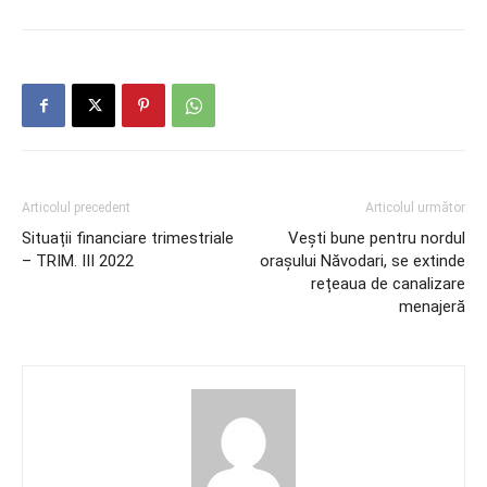
Articolul precedent
Articolul următor
Situații financiare trimestriale
Vești bune pentru nordul
– TRIM. III 2022
orașului Năvodari, se extinde
rețeaua de canalizare
menajeră