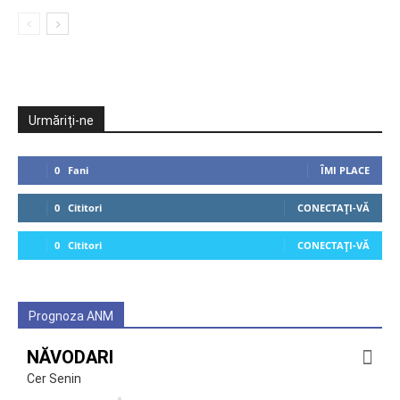
Urmăriți-ne
0
Fani
ÎMI PLACE
0
Cititori
CONECTAȚI-VĂ
0
Cititori
CONECTAȚI-VĂ
Prognoza ANM
NĂVODARI
Cer Senin