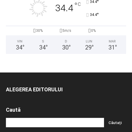
°
34.4
°
C
34.4
°
34.4
30%
5m/s
0%
VIN
S
D
LUN
MAR
34
°
34
°
30
°
29
°
31
°
ALEGEREA EDITORULUI
Caută