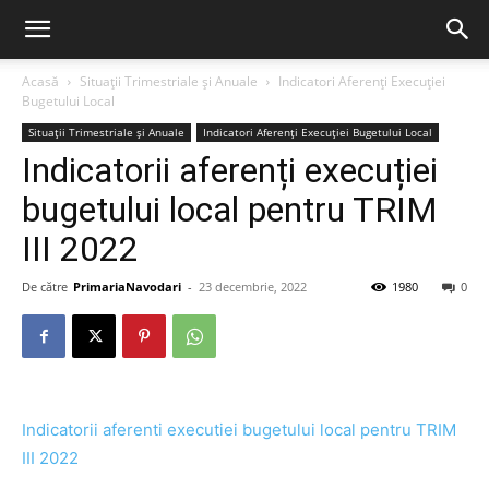
Acasă
Situații Trimestriale și Anuale
Indicatori Aferenți Execuției
Bugetului Local
Situații Trimestriale și Anuale
Indicatori Aferenți Execuției Bugetului Local
Indicatorii aferenți execuției
bugetului local pentru TRIM
III 2022
De către
PrimariaNavodari
-
23 decembrie, 2022
1980
0
Indicatorii aferenti executiei bugetului local pentru TRIM
III 2022