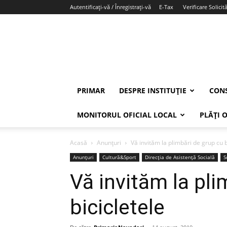
Autentificați-vă / Înregistrați-vă
E-Tax
Verificare Solicită
PRIMAR
DESPRE INSTITUȚIE
CONS
MONITORUL OFICIAL LOCAL
PLĂȚI 
Acasă
Anunțuri
Vă invităm la plimbări de grup cu b
Anunțuri
Cultură&Sport
Direcția de Asistență Socială
S
Vă invităm la pli
bicicletele