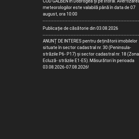
COD GALBEN în Dobrogea și pe litoral. Avertizare
meteorologilor este valabilă până în data de 07
august, ora 10:00
Publicație de căsătorie din 03.08.2026
ANUNȚ DE INTERES pentru deținătorii imobilelor
situate în sector cadastral nr. 30 (Peninsula-
străzile P6- P17) și sector cadastral nr. 18 (Zona
Ecluză- străzile E1-E5). Măsurători în perioada
03.08.2026-07.08.2026!