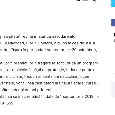
2978
0
și sănătate” revine în atenția năvodărenilor
șului Năvodari, Florin Chelaru, a ajuns la cea de-a II-a
 vor desfășura în perioada 1 septembrie – 20 octombrie,
nt vor fi premiați prin tragere la sorți, după un program
miu – o bicicletă; căști de protecție, bidoane pentru
ntru ciclism, tricouri și pantaloni de ciclism, cupe,
rstele, vor fi însă câștigători la finalul fiecărei curse –
nătate, dar și de noi prieteni.
ptați să se înscrie până în data de 1 septembrie 2019, la
191.659.