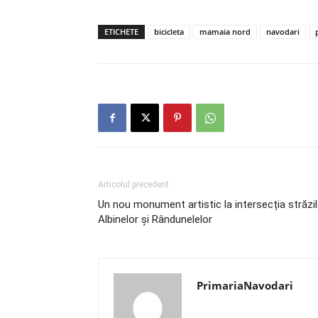
ETICHETE
bicicleta
mamaia nord
navodari
Articolul precedent
Un nou monument artistic la intersecția străzil
Albinelor și Rândunelelor
PrimariaNavodari