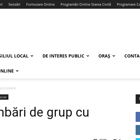
ri
Sesizări
Formulare Online
Programări Online Starea Civilă
Programare Car
ILIUL LOCAL
DE INTERES PUBLIC
ORAȘ
CONTA
ONLINE
icicletele
ocial
mbări de grup cu