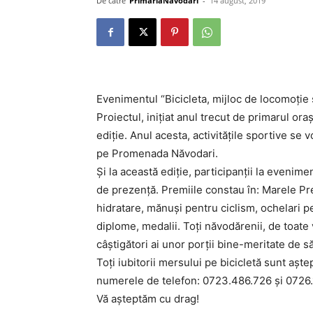
De către
PrimariaNavodari
-
14 august, 2019
Evenimentul “Bicicleta, mijloc de locomoție 
Proiectul, inițiat anul trecut de primarul ora
ediție. Anul acesta, activitățile sportive se
pe Promenada Năvodari.
Și la această ediție, participanții la evenime
de prezență. Premiile constau în: Marele Pre
hidratare, mănuși pentru ciclism, ochelari pe
diplome, medalii. Toți năvodărenii, de toate vâ
câștigători ai unor porții bine-meritate de să
Toți iubitorii mersului pe bicicletă sunt aște
numerele de telefon: 0723.486.726 și 0726.
Vă așteptăm cu drag!