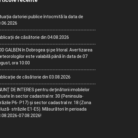
tuația datoriei publice întocmită la data de
.06.2026
blicații de căsătorie din 04.08.2026
D GALBEN în Dobrogea și pe litoral. Avertizarea
teorologilor este valabilă până în data de 07
gust, ora 10:00
blicație de căsătorie din 03.08.2026
UNȚ DE INTERES pentru deținătorii imobilelor
tuate în sector cadastral nr. 30 (Peninsula-
răzile P6- P17) și sector cadastral nr. 18 (Zona
luză- străzile E1-E5). Măsurători în perioada
.08.2026-07.08.2026!