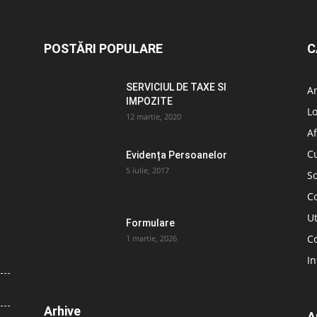
POSTĂRI POPULARE
C
SERVICIUL DE TAXE SI
A
IMPOZITE
L
12 martie, 2020
Af
C
Evidența Persoanelor
5 iulie, 2017
So
C
Ut
Formulare
Co
1 martie, 2026
In
Arhive
A