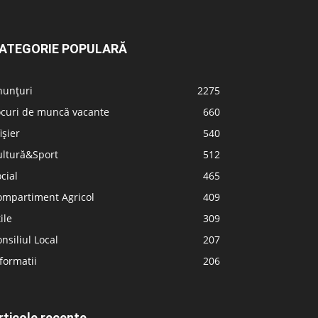
ATEGORIE POPULARĂ
nunțuri
2275
ocuri de muncă vacante
660
ișier
540
ultură&Sport
512
cial
465
ompartiment Agricol
409
ile
309
nsiliul Local
207
formatii
206
rticole recente