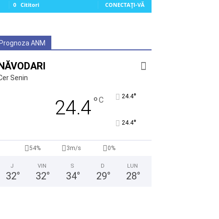
0
Cititori
CONECTAȚI-VĂ
Prognoza ANM
NĂVODARI
Cer Senin
°
24.4
°
C
24.4
°
24.4
54%
3m/s
0%
J
VIN
S
D
LUN
32
°
32
°
34
°
29
°
28
°