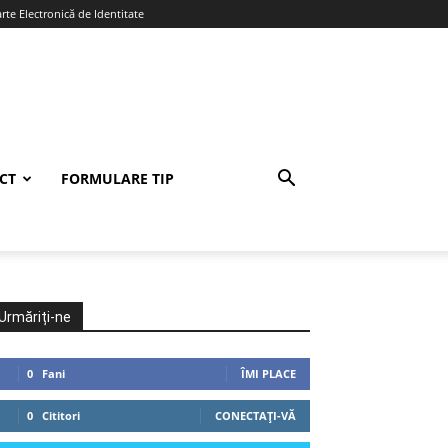
te Electronică de Identitate
CT
FORMULARE TIP
Urmăriți-ne
0
Fani
ÎMI PLACE
0
Cititori
CONECTAȚI-VĂ