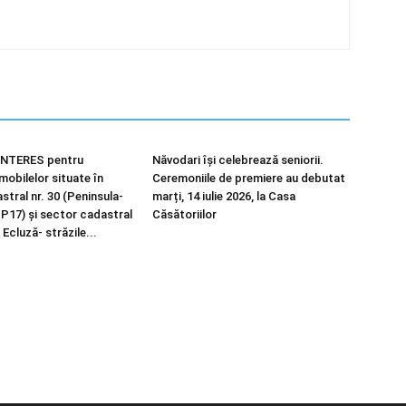
NTERES pentru
Năvodari își celebrează seniorii.
imobilelor situate în
Ceremoniile de premiere au debutat
tral nr. 30 (Peninsula-
marți, 14 iulie 2026, la Casa
 P17) și sector cadastral
Căsătoriilor
 Ecluză- străzile...