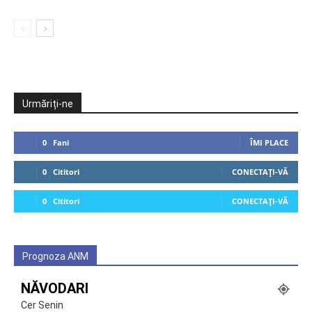
Urmăriți-ne
0
Fani
ÎMI PLACE
0
Cititori
CONECTAȚI-VĂ
0
Cititori
CONECTAȚI-VĂ
Prognoza ANM
NĂVODARI
Cer Senin