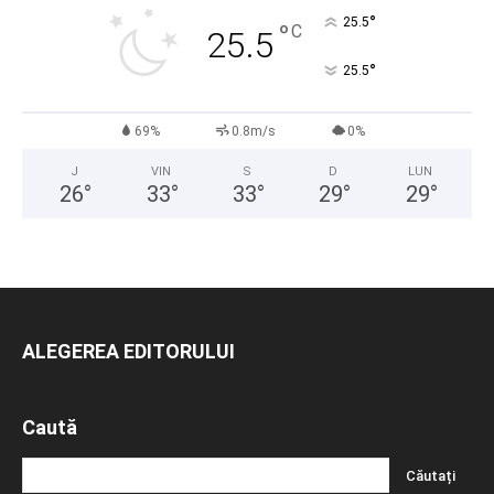
°
25.5
°
C
25.5
°
25.5
69%
0.8m/s
0%
J
VIN
S
D
LUN
26
°
33
°
33
°
29
°
29
°
ALEGEREA EDITORULUI
Caută