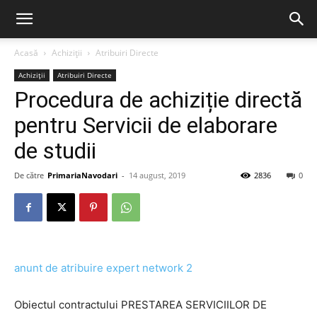
Acasă
Achiziții
Atribuiri Directe
Achiziții
Atribuiri Directe
Procedura de achiziție directă
pentru Servicii de elaborare
de studii
De către
PrimariaNavodari
-
14 august, 2019
2836
0
anunt de atribuire expert network 2
Obiectul contractului PRESTAREA SERVICIILOR DE