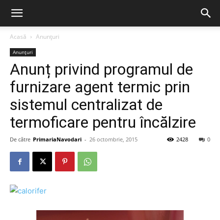
Acasă
Anunțuri
Anunțuri
Anunț privind programul de
furnizare agent termic prin
sistemul centralizat de
termoficare pentru încălzire
De către
PrimariaNavodari
-
26 octombrie, 2015
2428
0