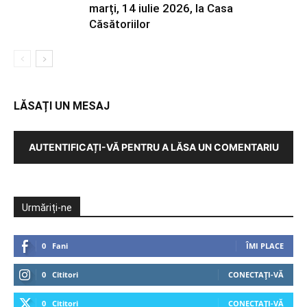
marți, 14 iulie 2026, la Casa
Căsătoriilor
LĂSAȚI UN MESAJ
AUTENTIFICAȚI-VĂ PENTRU A LĂSA UN COMENTARIU
Urmăriți-ne
0
Fani
ÎMI PLACE
0
Cititori
CONECTAȚI-VĂ
0
Cititori
CONECTAȚI-VĂ