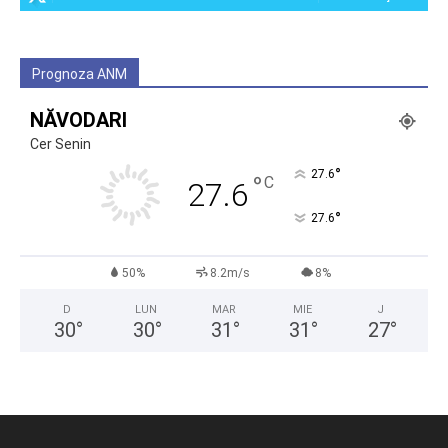
Prognoza ANM
NĂVODARI
Cer Senin
°
27.6
°
C
27.6
°
27.6
50%
8.2m/s
8%
D
LUN
MAR
MIE
J
30
°
30
°
31
°
31
°
27
°