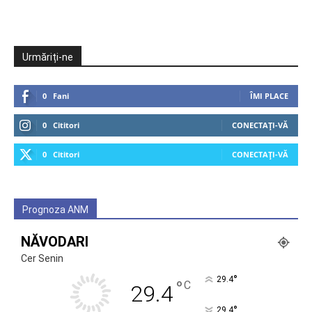
Urmăriți-ne
0
Fani
ÎMI PLACE
0
Cititori
CONECTAȚI-VĂ
0
Cititori
CONECTAȚI-VĂ
Prognoza ANM
NĂVODARI
Cer Senin
°
29.4
°
C
29.4
°
29.4