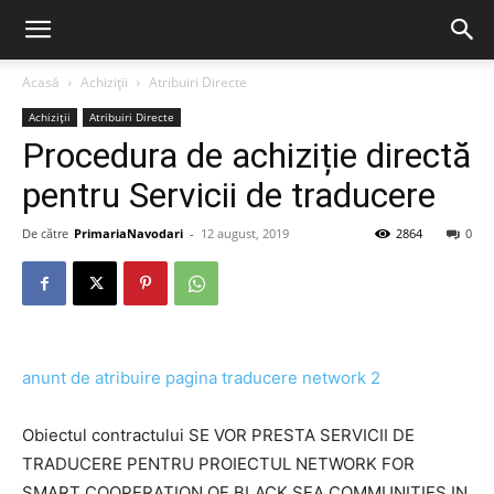
Acasă
Achiziții
Atribuiri Directe
Achiziții
Atribuiri Directe
Procedura de achiziție directă
pentru Servicii de traducere
De către
PrimariaNavodari
-
12 august, 2019
2864
0
anunt de atribuire pagina traducere network 2
Obiectul contractului SE VOR PRESTA SERVICII DE
TRADUCERE PENTRU PROIECTUL NETWORK FOR
SMART COOPERATION OF BLACK SEA COMMUNITIES IN