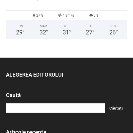
27%
4.8m/s
0%
LUN
MAR
MIE
J
VIN
29
°
32
°
31
°
27
°
26
°
ALEGEREA EDITORULUI
Caută
Articole recente