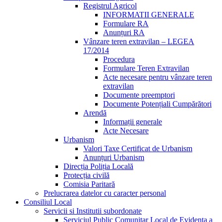
Registrul Agricol
INFORMATII GENERALE
Formulare RA
Anunțuri RA
Vânzare teren extravilan – LEGEA
17/2014
Procedura
Formulare Teren Extravilan
Acte necesare pentru vânzare teren
extravilan
Documente preemptori
Documente Potențiali Cumpărători
Arendă
Informații generale
Acte Necesare
Urbanism
Valori Taxe Certificat de Urbanism
Anunțuri Urbanism
Direcția Poliția Locală
Protecția civilă
Comisia Paritară
Prelucrarea datelor cu caracter personal
Consiliul Local
Servicii si Institutii subordonate
Serviciul Public Comunitar Local de Evidența a