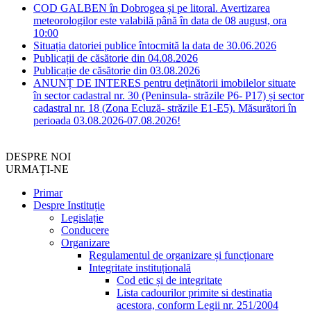
COD GALBEN în Dobrogea și pe litoral. Avertizarea
meteorologilor este valabilă până în data de 08 august, ora
10:00
Situația datoriei publice întocmită la data de 30.06.2026
Publicații de căsătorie din 04.08.2026
Publicație de căsătorie din 03.08.2026
ANUNȚ DE INTERES pentru deținătorii imobilelor situate
în sector cadastral nr. 30 (Peninsula- străzile P6- P17) și sector
cadastral nr. 18 (Zona Ecluză- străzile E1-E5). Măsurători în
perioada 03.08.2026-07.08.2026!
DESPRE NOI
URMAȚI-NE
Primar
Despre Instituție
Legislație
Conducere
Organizare
Regulamentul de organizare și funcționare
Integritate instituțională
Cod etic și de integritate
Lista cadourilor primite si destinatia
acestora, conform Legii nr. 251/2004