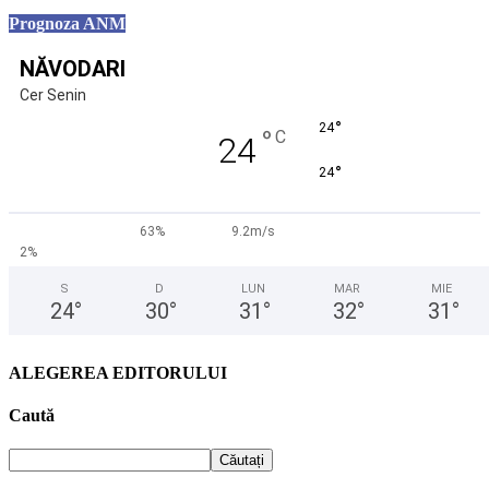
Prognoza ANM
NĂVODARI
Cer Senin
°
24
°
C
24
°
24
63%
9.2m/s
2%
S
D
LUN
MAR
MIE
24
°
30
°
31
°
32
°
31
°
ALEGEREA EDITORULUI
Caută