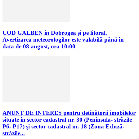
COD GALBEN în Dobrogea și pe litoral.
Avertizarea meteorologilor este valabilă până în
data de 08 august, ora 10:00
ANUNȚ DE INTERES pentru deținătorii imobilelor
situate în sector cadastral nr. 30 (Peninsula- străzile
P6- P17) și sector cadastral nr. 18 (Zona Ecluză-
străzile...