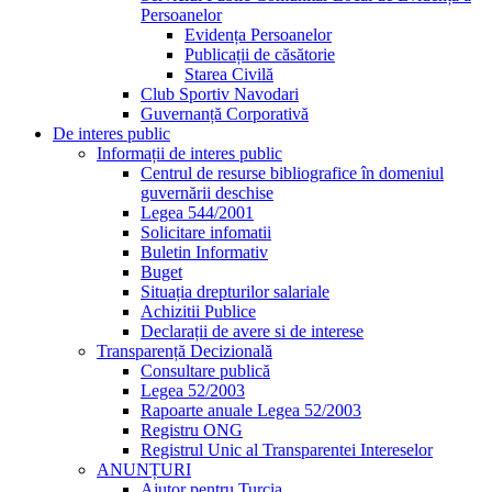
Persoanelor
Evidența Persoanelor
Publicații de căsătorie
Starea Civilă
Club Sportiv Navodari
Guvernanță Corporativă
De interes public
Informații de interes public
Centrul de resurse bibliografice în domeniul
guvernării deschise
Legea 544/2001
Solicitare infomatii
Buletin Informativ
Buget
Situația drepturilor salariale
Achizitii Publice
Declarații de avere si de interese
Transparență Decizională
Consultare publică
Legea 52/2003
Rapoarte anuale Legea 52/2003
Registru ONG
Registrul Unic al Transparentei Intereselor
ANUNȚURI
Ajutor pentru Turcia