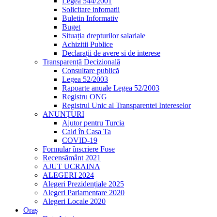
Legea 544/2001
Solicitare infomatii
Buletin Informativ
Buget
Situația drepturilor salariale
Achizitii Publice
Declarații de avere si de interese
Transparență Decizională
Consultare publică
Legea 52/2003
Rapoarte anuale Legea 52/2003
Registru ONG
Registrul Unic al Transparentei Intereselor
ANUNȚURI
Ajutor pentru Turcia
Cald în Casa Ta
COVID-19
Formular înscriere Fose
Recensământ 2021
AJUT UCRAINA
ALEGERI 2024
Alegeri Prezidențiale 2025
Alegeri Parlamentare 2020
Alegeri Locale 2020
Oraș