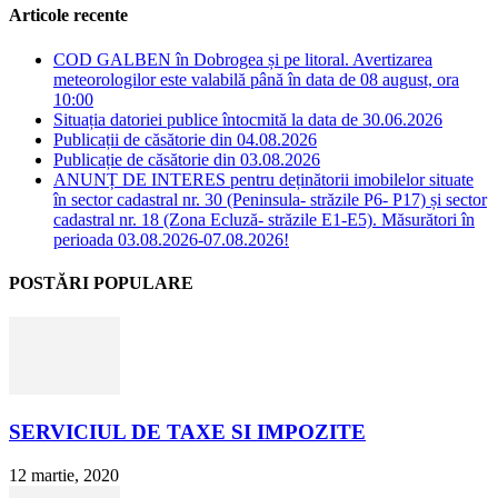
Articole recente
COD GALBEN în Dobrogea și pe litoral. Avertizarea
meteorologilor este valabilă până în data de 08 august, ora
10:00
Situația datoriei publice întocmită la data de 30.06.2026
Publicații de căsătorie din 04.08.2026
Publicație de căsătorie din 03.08.2026
ANUNȚ DE INTERES pentru deținătorii imobilelor situate
în sector cadastral nr. 30 (Peninsula- străzile P6- P17) și sector
cadastral nr. 18 (Zona Ecluză- străzile E1-E5). Măsurători în
perioada 03.08.2026-07.08.2026!
POSTĂRI POPULARE
SERVICIUL DE TAXE SI IMPOZITE
12 martie, 2020