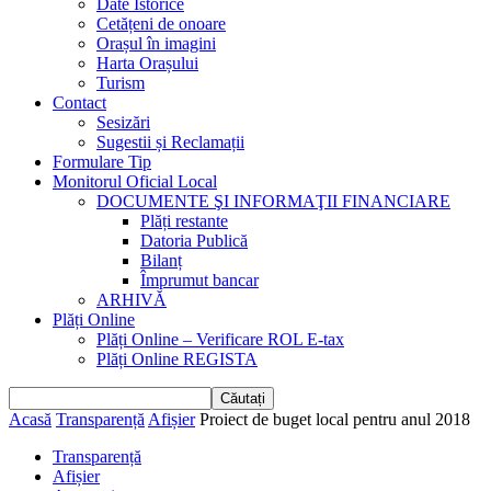
Date Istorice
Cetățeni de onoare
Orașul în imagini
Harta Orașului
Turism
Contact
Sesizări
Sugestii și Reclamații
Formulare Tip
Monitorul Oficial Local
DOCUMENTE ŞI INFORMAŢII FINANCIARE
Plăți restante
Datoria Publică
Bilanț
Împrumut bancar
ARHIVĂ
Plăți Online
Plăți Online – Verificare ROL E-tax
Plăți Online REGISTA
Acasă
Transparență
Afișier
Proiect de buget local pentru anul 2018
Transparență
Afișier