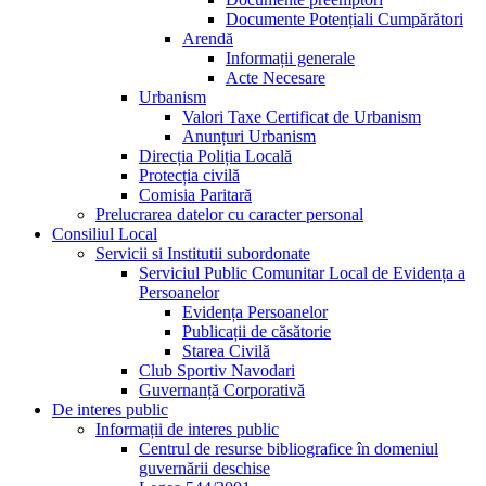
Documente Potențiali Cumpărători
Arendă
Informații generale
Acte Necesare
Urbanism
Valori Taxe Certificat de Urbanism
Anunțuri Urbanism
Direcția Poliția Locală
Protecția civilă
Comisia Paritară
Prelucrarea datelor cu caracter personal
Consiliul Local
Servicii si Institutii subordonate
Serviciul Public Comunitar Local de Evidența a
Persoanelor
Evidența Persoanelor
Publicații de căsătorie
Starea Civilă
Club Sportiv Navodari
Guvernanță Corporativă
De interes public
Informații de interes public
Centrul de resurse bibliografice în domeniul
guvernării deschise