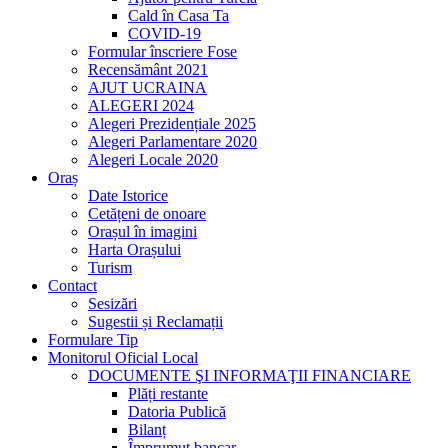
Cald în Casa Ta
COVID-19
Formular înscriere Fose
Recensământ 2021
AJUT UCRAINA
ALEGERI 2024
Alegeri Prezidențiale 2025
Alegeri Parlamentare 2020
Alegeri Locale 2020
Oraș
Date Istorice
Cetățeni de onoare
Orașul în imagini
Harta Orașului
Turism
Contact
Sesizări
Sugestii și Reclamații
Formulare Tip
Monitorul Oficial Local
DOCUMENTE ŞI INFORMAŢII FINANCIARE
Plăți restante
Datoria Publică
Bilanț
Împrumut bancar