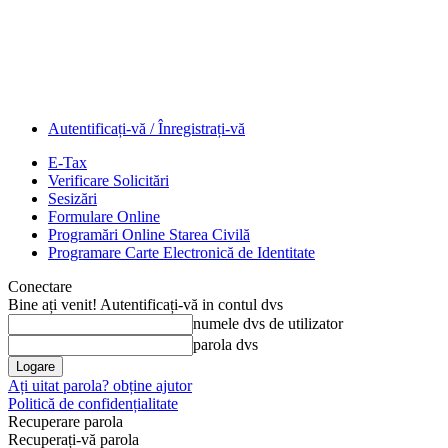
Autentificați-vă / Înregistrați-vă
E-Tax
Verificare Solicitări
Sesizări
Formulare Online
Programări Online Starea Civilă
Programare Carte Electronică de Identitate
Conectare
Bine ați venit! Autentificați-vă in contul dvs
numele dvs de utilizator
parola dvs
Ați uitat parola? obține ajutor
Politică de confidențialitate
Recuperare parola
Recuperați-vă parola