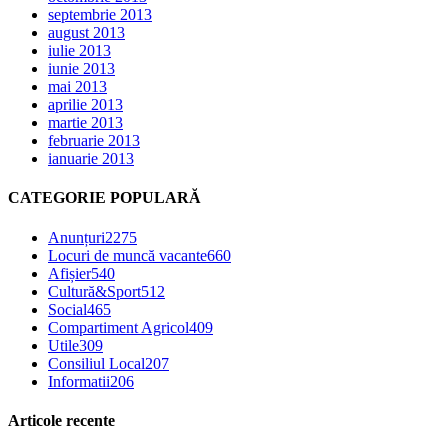
septembrie 2013
august 2013
iulie 2013
iunie 2013
mai 2013
aprilie 2013
martie 2013
februarie 2013
ianuarie 2013
CATEGORIE POPULARĂ
Anunțuri
2275
Locuri de muncă vacante
660
Afișier
540
Cultură&Sport
512
Social
465
Compartiment Agricol
409
Utile
309
Consiliul Local
207
Informatii
206
Articole recente