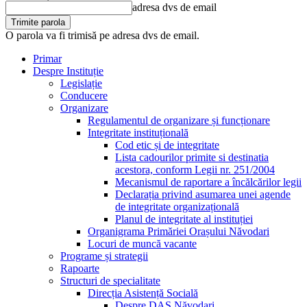
adresa dvs de email
O parola va fi trimisă pe adresa dvs de email.
Primar
Despre Instituție
Legislație
Conducere
Organizare
Regulamentul de organizare și funcționare
Integritate instituțională
Cod etic și de integritate
Lista cadourilor primite si destinatia
acestora, conform Legii nr. 251/2004
Mecanismul de raportare a încălcărilor legii
Declarația privind asumarea unei agende
de integritate organizațională
Planul de integritate al instituției
Organigrama Primăriei Orașului Năvodari
Locuri de muncă vacante
Programe și strategii
Rapoarte
Structuri de specialitate
Direcția Asistență Socială
Despre DAS Năvodari