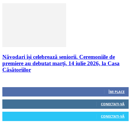
Năvodari își celebrează seniorii. Ceremoniile de
premiere au debutat marți, 14 iulie 2026, la Casa
Căsătoriilor
Urmăriți-ne
0
Fani
ÎMI PLACE
0
Cititori
CONECTAȚI-VĂ
0
Cititori
CONECTAȚI-VĂ