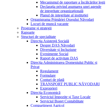
Mecanismul de raportare a încălcărilor legii
Declarația privind asumarea unei agende
de integritate organizațională
Planul de integritate al instituției
Organigrama Primăriei Orașului Năvodari
Locuri de muncă vacante
Programe și strategii
Rapoarte
Structuri de specialitate
Direcția Asistență Socială
Despre DAS Năvodari
Diversitate și Incluziune
Evenimente Social
Raport de activitate DAS
Direcția Administrarea Domeniului Public și
Privat
Regulament
Formulare
Conturi de plată
TRANSPORT PUBLIC NĂVODARI
Exproprieri
Direcția Economică
Serviciul Impozite și Taxe Locale
Serviciul Buget Contabilitate
Compartiment Agricol