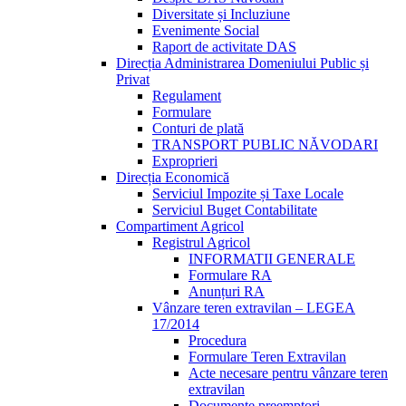
Diversitate și Incluziune
Evenimente Social
Raport de activitate DAS
Direcția Administrarea Domeniului Public și
Privat
Regulament
Formulare
Conturi de plată
TRANSPORT PUBLIC NĂVODARI
Exproprieri
Direcția Economică
Serviciul Impozite și Taxe Locale
Serviciul Buget Contabilitate
Compartiment Agricol
Registrul Agricol
INFORMATII GENERALE
Formulare RA
Anunțuri RA
Vânzare teren extravilan – LEGEA
17/2014
Procedura
Formulare Teren Extravilan
Acte necesare pentru vânzare teren
extravilan
Documente preemptori