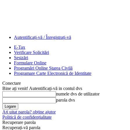
Autentificați-vă / Înregistrați-vă
E-Tax
Verificare Solicitări
Sesizări
Formulare Online
Programări Online Starea Civilă
Programare Carte Electronică de Identitate
Conectare
Bine ați venit! Autentificați-vă in contul dvs
numele dvs de utilizator
parola dvs
Ați uitat parola? obține ajutor
Politică de confidențialitate
Recuperare parola
Recuperați-vă parola