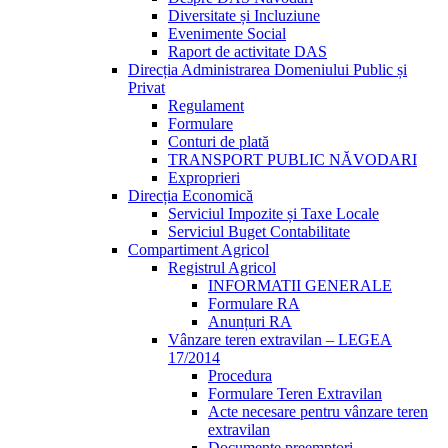
Diversitate și Incluziune
Evenimente Social
Raport de activitate DAS
Direcția Administrarea Domeniului Public și
Privat
Regulament
Formulare
Conturi de plată
TRANSPORT PUBLIC NĂVODARI
Exproprieri
Direcția Economică
Serviciul Impozite și Taxe Locale
Serviciul Buget Contabilitate
Compartiment Agricol
Registrul Agricol
INFORMATII GENERALE
Formulare RA
Anunțuri RA
Vânzare teren extravilan – LEGEA
17/2014
Procedura
Formulare Teren Extravilan
Acte necesare pentru vânzare teren
extravilan
Documente preemptori