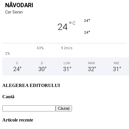
NĂVODARI
Cer Senin
°
24
°
C
24
°
24
63%
9.2m/s
2%
S
D
LUN
MAR
MIE
24
°
30
°
31
°
32
°
31
°
ALEGEREA EDITORULUI
Caută
Articole recente