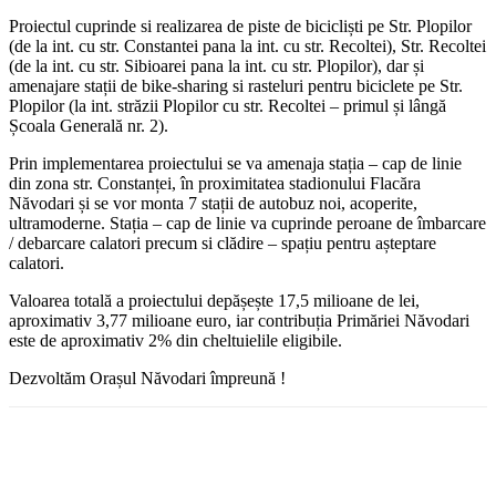
Proiectul cuprinde si realizarea de piste de bicicliști pe Str. Plopilor
(de la int. cu str. Constantei pana la int. cu str. Recoltei), Str. Recoltei
(de la int. cu str. Sibioarei pana la int. cu str. Plopilor), dar și
amenajare stații de bike-sharing si rasteluri pentru biciclete pe Str.
Plopilor (la int. străzii Plopilor cu str. Recoltei – primul și lângă
Școala Generală nr. 2).
Prin implementarea proiectului se va amenaja stația – cap de linie
din zona str. Constanței, în proximitatea stadionului Flacăra
Năvodari și se vor monta 7 stații de autobuz noi, acoperite,
ultramoderne. Stația – cap de linie va cuprinde peroane de îmbarcare
/ debarcare calatori precum si clădire – spațiu pentru așteptare
calatori.
Valoarea totală a proiectului depășește 17,5 milioane de lei,
aproximativ 3,77 milioane euro, iar contribuția Primăriei Năvodari
este de aproximativ 2% din cheltuielile eligibile.
Dezvoltăm Orașul Năvodari împreună !