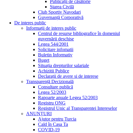
Publicații de căsătorie
Starea Civilă
Club Sportiv Navodari
Guvernanță Corporativă
De interes public
Informații de interes public
Centrul de resurse bibliografice în domeniul
guvernării deschise
Legea 544/2001
Solicitare infomatii
Buletin Informativ
Buget
Situația drepturilor salariale
Achizitii Publice
Declarații de avere si de interese
Transparență Decizională
Consultare publică
Legea 52/2003
Rapoarte anuale Legea 52/2003
Registru ONG
Registrul Unic al Transparentei Intereselor
ANUNȚURI
Ajutor pentru Turcia
Cald în Casa Ta
COVID-19