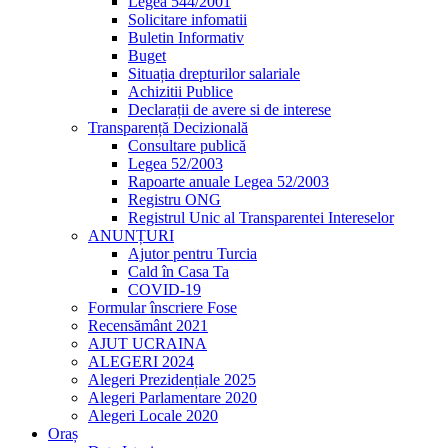
Legea 544/2001
Solicitare infomatii
Buletin Informativ
Buget
Situația drepturilor salariale
Achizitii Publice
Declarații de avere si de interese
Transparență Decizională
Consultare publică
Legea 52/2003
Rapoarte anuale Legea 52/2003
Registru ONG
Registrul Unic al Transparentei Intereselor
ANUNȚURI
Ajutor pentru Turcia
Cald în Casa Ta
COVID-19
Formular înscriere Fose
Recensământ 2021
AJUT UCRAINA
ALEGERI 2024
Alegeri Prezidențiale 2025
Alegeri Parlamentare 2020
Alegeri Locale 2020
Oraș