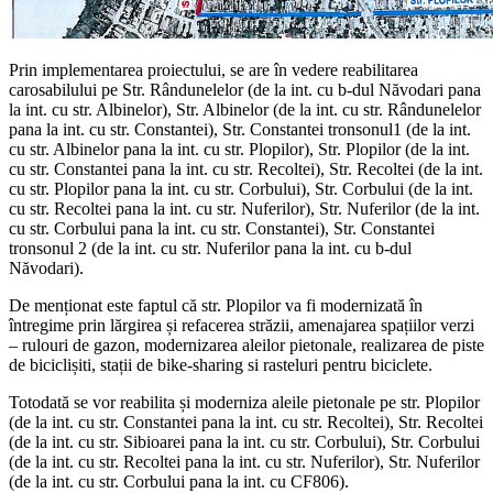
Prin implementarea proiectului, se are în vedere reabilitarea
carosabilului pe Str. Rândunelelor (de la int. cu b-dul Năvodari pana
la int. cu str. Albinelor), Str. Albinelor (de la int. cu str. Rândunelelor
pana la int. cu str. Constantei), Str. Constantei tronsonul1 (de la int.
cu str. Albinelor pana la int. cu str. Plopilor), Str. Plopilor (de la int.
cu str. Constantei pana la int. cu str. Recoltei), Str. Recoltei (de la int.
cu str. Plopilor pana la int. cu str. Corbului), Str. Corbului (de la int.
cu str. Recoltei pana la int. cu str. Nuferilor), Str. Nuferilor (de la int.
cu str. Corbului pana la int. cu str. Constantei), Str. Constantei
tronsonul 2 (de la int. cu str. Nuferilor pana la int. cu b-dul
Năvodari).
De menționat este faptul că str. Plopilor va fi modernizată în
întregime prin lărgirea și refacerea străzii, amenajarea spațiilor verzi
– rulouri de gazon, modernizarea aleilor pietonale, realizarea de piste
de biciclișiti, stații de bike-sharing si rasteluri pentru biciclete.
Totodată se vor reabilita și moderniza aleile pietonale pe str. Plopilor
(de la int. cu str. Constantei pana la int. cu str. Recoltei), Str. Recoltei
(de la int. cu str. Sibioarei pana la int. cu str. Corbului), Str. Corbului
(de la int. cu str. Recoltei pana la int. cu str. Nuferilor), Str. Nuferilor
(de la int. cu str. Corbului pana la int. cu CF806).