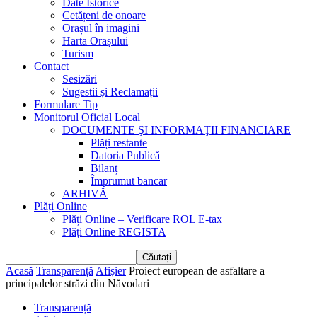
Date Istorice
Cetățeni de onoare
Orașul în imagini
Harta Orașului
Turism
Contact
Sesizări
Sugestii și Reclamații
Formulare Tip
Monitorul Oficial Local
DOCUMENTE ŞI INFORMAŢII FINANCIARE
Plăți restante
Datoria Publică
Bilanț
Împrumut bancar
ARHIVĂ
Plăți Online
Plăți Online – Verificare ROL E-tax
Plăți Online REGISTA
Acasă
Transparență
Afișier
Proiect european de asfaltare a
principalelor străzi din Năvodari
Transparență