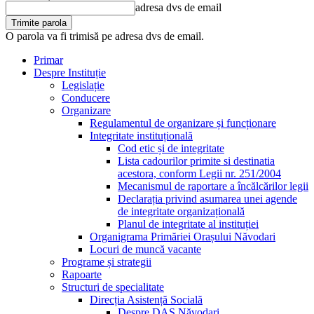
adresa dvs de email
O parola va fi trimisă pe adresa dvs de email.
Primar
Despre Instituție
Legislație
Conducere
Organizare
Regulamentul de organizare și funcționare
Integritate instituțională
Cod etic și de integritate
Lista cadourilor primite si destinatia
acestora, conform Legii nr. 251/2004
Mecanismul de raportare a încălcărilor legii
Declarația privind asumarea unei agende
de integritate organizațională
Planul de integritate al instituției
Organigrama Primăriei Orașului Năvodari
Locuri de muncă vacante
Programe și strategii
Rapoarte
Structuri de specialitate
Direcția Asistență Socială
Despre DAS Năvodari