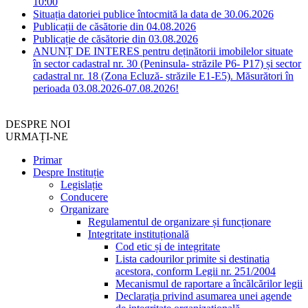
10:00
Situația datoriei publice întocmită la data de 30.06.2026
Publicații de căsătorie din 04.08.2026
Publicație de căsătorie din 03.08.2026
ANUNȚ DE INTERES pentru deținătorii imobilelor situate
în sector cadastral nr. 30 (Peninsula- străzile P6- P17) și sector
cadastral nr. 18 (Zona Ecluză- străzile E1-E5). Măsurători în
perioada 03.08.2026-07.08.2026!
DESPRE NOI
URMAȚI-NE
Primar
Despre Instituție
Legislație
Conducere
Organizare
Regulamentul de organizare și funcționare
Integritate instituțională
Cod etic și de integritate
Lista cadourilor primite si destinatia
acestora, conform Legii nr. 251/2004
Mecanismul de raportare a încălcărilor legii
Declarația privind asumarea unei agende