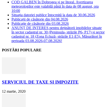
COD GALBEN în Dobrogea și pe litoral. Avertizarea
meteorologilor este valabilă până în data de 08 august, ora
10:00
Situația datoriei publice întocmită la data de 30.06.2026
Publicații de căsătorie din 04.08.2026
Publicație de căsătorie din 03.08.2026
ANUNȚ DE INTERES pentru deținătorii imobilelor situate
în sector cadastral nr. 30 (Peninsula- străzile P6- P17) și sector
cadastral nr. 18 (Zona Ecluză- străzile E1-E5). Măsurători în
perioada 03.08.2026-07.08.2026!
POSTĂRI POPULARE
SERVICIUL DE TAXE SI IMPOZITE
12 martie, 2020