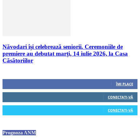
Năvodari își celebrează seniorii. Ceremoniile de
premiere au debutat marți, 14 iulie 2026, la Casa
Căsătoriilor
Urmăriți-ne
0
Fani
ÎMI PLACE
0
Cititori
CONECTAȚI-VĂ
0
Cititori
CONECTAȚI-VĂ
Prognoza ANM