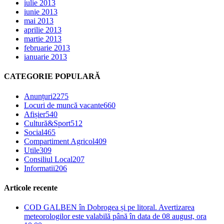
iulie 2013
iunie 2013
mai 2013
aprilie 2013
martie 2013
februarie 2013
ianuarie 2013
CATEGORIE POPULARĂ
Anunțuri
2275
Locuri de muncă vacante
660
Afișier
540
Cultură&Sport
512
Social
465
Compartiment Agricol
409
Utile
309
Consiliul Local
207
Informatii
206
Articole recente
COD GALBEN în Dobrogea și pe litoral. Avertizarea
meteorologilor este valabilă până în data de 08 august, ora