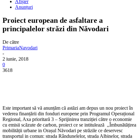
Afișier
Anunțuri
Proiect european de asfaltare a
principalelor străzi din Năvodari
De către
PrimariaNavodari
-
2 iunie, 2018
0
3618
Este important să vă anunțăm că astăzi am depus un nou proiect în
vederea finanțării din fonduri europene prin Programul Operațional
Regional, Axa prioritară 3 – Sprijinirea tranziției către o economie
cu emisii scăzute de carbon, proiect ce se intitulează ,,Îmbunătățirea
mobilității urbane in Orașul Năvodari pe străzile ce deservesc
transportul in comun: strada Rândunelelor, strada Albinelor, strada