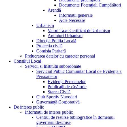
Documente Potențiali Cumpărători
Arendă
Informații generale
Acte Necesare
Urbanism
Valori Taxe Certificat de Urbanism
Anunțuri Urbanism
Direcția Poliția Locală
Protecția civilă
Comisia Paritară
Prelucrarea datelor cu caracter personal
Consiliul Local
Servicii si Institutii subordonate
Serviciul Public Comunitar Local de Evidența a
Persoanelor
Evidența Persoanelor
Publicații de căsătorie
Starea Civilă
Club Sportiv Navodari
Guvernanță Corporativă
De interes public
Informații de interes public
Centrul de resurse bibliografice în domeniul
guvernării deschise