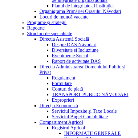
de integritate organizațională
Planul de integritate al instituției
Organigrama Primăriei Orașului Năvodari
Locuri de muncă vacante
Programe și strategii
Rapoarte
Structuri de specialitate
Direcția Asistență Socială
Despre DAS Năvodari
Diversitate și Incluziune
Evenimente Social
Raport de activitate DAS
Direcția Administrarea Domeniului Public și
Privat
Regulament
Formulare
Conturi de plată
TRANSPORT PUBLIC NĂVODARI
Exproprieri
Direcția Economică
Serviciul Impozite și Taxe Locale
Serviciul Buget Contabilitate
Compartiment Agricol
Registrul Agricol
INFORMATII GENERALE