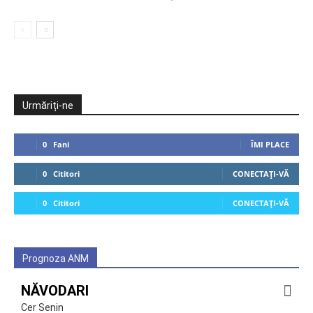
Urmăriți-ne
0
Fani
ÎMI PLACE
0
Cititori
CONECTAȚI-VĂ
0
Cititori
CONECTAȚI-VĂ
Prognoza ANM
NĂVODARI
Cer Senin