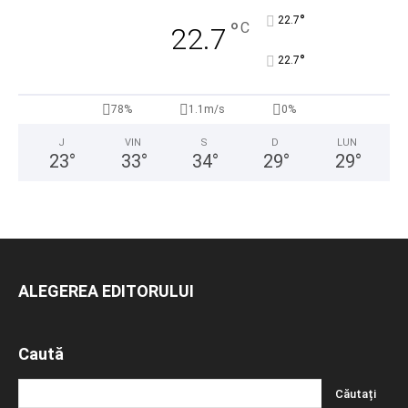
°
22.7
°
C
22.7
°
22.7
78%
1.1m/s
0%
J
VIN
S
D
LUN
23
°
33
°
34
°
29
°
29
°
ALEGEREA EDITORULUI
Caută